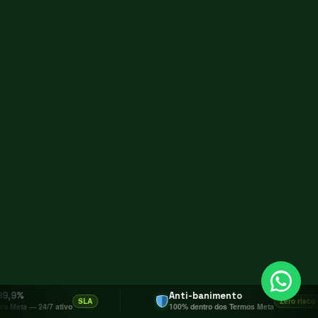
Anti-banimento
SLA
Zero risco
ativo
100% dentro dos Termos Meta