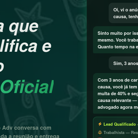
Oi, vi o an
causa, tenh
a que
Sinto muito por is
ifica e
mesmo. Você traba
Quanto tempo na 
o
Sim, 3 anos
ficial
Com 3 anos de car
causa, você já tem 
multa de 40% e se
causa relevante —
advogado agora m
Lead Qualificado 
o Adv conversa com
Trabalhista — Res
da a reunião e entrega