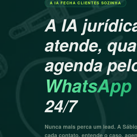
A IA FECHA CLIENTES SOZINHA
A IA jurídic
atende, qual
agenda pel
WhatsApp O
24/7
Nunca mais perca um lead. A Sábi
cada contato, entende o caso, agen