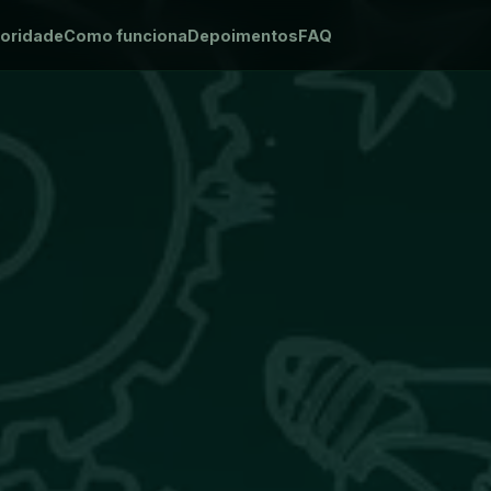
oridade
Como funciona
Depoimentos
FAQ