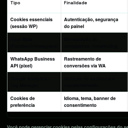
Tipo
Finalidade
Cookies essenciais
Autenticação, segurança
(sessão WP)
do painel
Pixel Meta
Mensuração de
(Facebook/Instagram)
campanhas, remarketing
WhatsApp Business
Rastreamento de
API (pixel)
conversões via WA
Google Analytics /
Métricas de audiência e
Tag Manager
comportamento
Cookies de
Idioma, tema, banner de
preferência
consentimento
Você pode gerenciar cookies pelas configurações do s