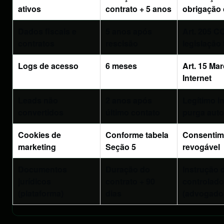
ativos
contrato + 5 anos
obrigação 
Dados fiscais e
5 anos após
Art. 205 C
contratos
rescisão
legislação 
Logs de acesso
6 meses
Art. 15 Mar
Internet
Leads não
2 anos após
Legítimo i
convertidos
último contato
purga aut
Cookies de
Conforme tabela
Consentim
marketing
Seção 5
revogável
Documentos
Duração do
Instrução 
jurídicos
contrato + 90
controlado
(plataforma)
dias
(advogado