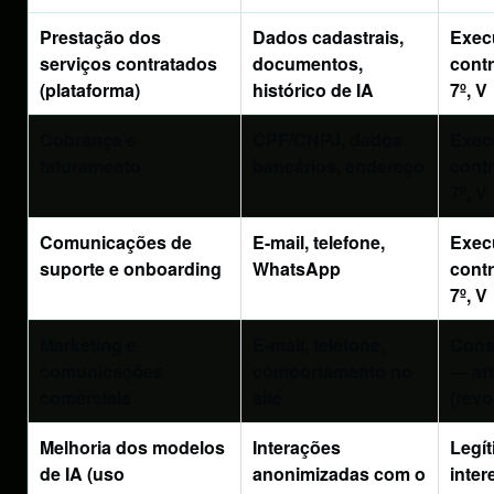
Prestação dos
Dados cadastrais,
Exec
serviços contratados
documentos,
contr
(plataforma)
histórico de IA
7º, V
Cobrança e
CPF/CNPJ, dados
Exec
faturamento
bancários, endereço
contr
7º, V
Comunicações de
E-mail, telefone,
Exec
suporte e onboarding
WhatsApp
contr
7º, V
Marketing e
E-mail, telefone,
Cons
comunicações
comportamento no
— art.
comerciais
site
(revo
Melhoria dos modelos
Interações
Legí
de IA (uso
anonimizadas com o
inter