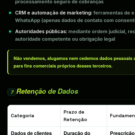
processamento seguro de cobranças
CRM e automação de marketing:
ferramentas de e
WhatsApp (apenas dados de contato com consent
Autoridades públicas:
mediante ordem judicial, re
autoridade competente ou obrigação legal
Não vendemos, alugamos nem cedemos dados pessoais a 
para fins comerciais próprios desses terceiros.
Retenção de Dados
7
Prazo de
Categoria
Fundamen
Retenção
Dados de clientes
Duração do
Prescrição c