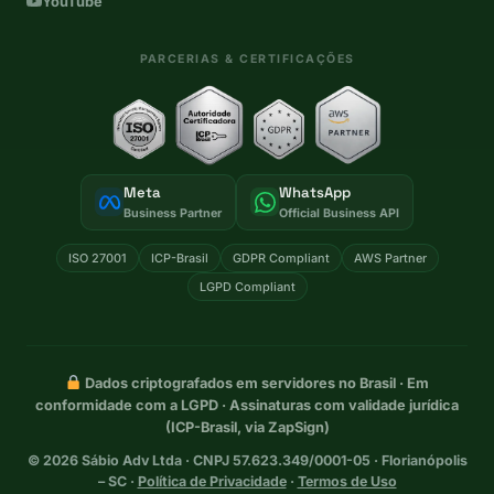
YouTube
PARCERIAS & CERTIFICAÇÕES
Meta
WhatsApp
Business Partner
Official Business API
ISO 27001
ICP-Brasil
GDPR Compliant
AWS Partner
LGPD Compliant
Dados criptografados em servidores no Brasil · Em
conformidade com a LGPD · Assinaturas com validade jurídica
(ICP-Brasil, via ZapSign)
©
2026
Sábio Adv Ltda · CNPJ 57.623.349/0001-05 · Florianópolis
– SC ·
Política de Privacidade
·
Termos de Uso