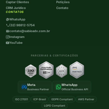
Captar Clientes
Petições
CRM Jurídico
Contato
CONTATOS
WhatsApp
(32) 98812-5754
contato@sabioadv.com.br
Instagram
YouTube
PARCERIAS & CERTIFICAÇÕES
Meta
WhatsApp
Business Partner
Official Business API
ISO 27001
ICP-Brasil
GDPR Compliant
AWS Partner
LGPD Compliant