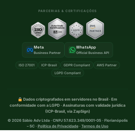
PARCERIAS & CERTIFICAÇÕES
Meta
WhatsApp
Business Partner
Official Business API
ISO 27001
ICP-Brasil
GDPR Compliant
AWS Partner
LGPD Compliant
Dados criptografados em servidores no Brasil · Em
conformidade com a LGPD · Assinaturas com validade jurídica
(ICP-Brasil, via ZapSign)
©
2026
Sábio Adv Ltda · CNPJ 57.623.349/0001-05 · Florianópolis
– SC ·
Política de Privacidade
·
Termos de Uso