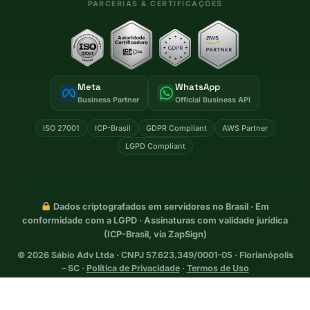
PARCERIAS & CERTIFICAÇÕES
Meta
WhatsApp
Business Partner
Official Business API
ISO 27001
ICP-Brasil
GDPR Compliant
AWS Partner
LGPD Compliant
Dados criptografados em servidores no Brasil · Em
conformidade com a LGPD · Assinaturas com validade jurídica
(ICP-Brasil, via ZapSign)
©
2026
Sábio Adv Ltda · CNPJ 57.623.349/0001-05 · Florianópolis
– SC ·
Política de Privacidade
·
Termos de Uso