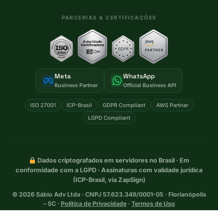
PARCERIAS & CERTIFICAÇÕES
Meta
WhatsApp
Business Partner
Official Business API
ISO 27001
ICP-Brasil
GDPR Compliant
AWS Partner
LGPD Compliant
Dados criptografados em servidores no Brasil · Em
conformidade com a LGPD · Assinaturas com validade jurídica
(ICP-Brasil, via ZapSign)
©
2026
Sábio Adv Ltda · CNPJ 57.623.349/0001-05 · Florianópolis
– SC ·
Política de Privacidade
·
Termos de Uso