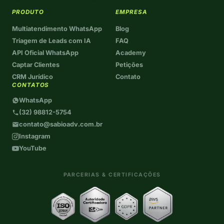
PRODUTO
EMPRESA
Multiatendimento WhatsApp
Blog
Triagem de Leads com IA
FAQ
API Oficial WhatsApp
Academy
Captar Clientes
Petições
CRM Jurídico
Contato
CONTATOS
WhatsApp
(32) 98812-5754
contato@sabioadv.com.br
Instagram
YouTube
PARCERIAS & CERTIFICAÇÕES