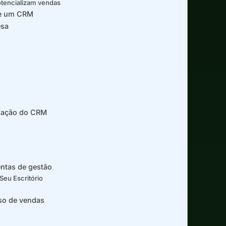
otencializam vendas
de um CRM
esa
lização do CRM
ntas de gestão
Seu Escritório
so de vendas