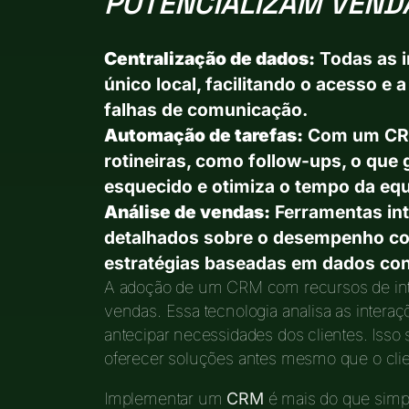
POTENCIALIZAM VEND
Centralização de dados:
Todas as i
único local, facilitando o acesso e 
falhas de comunicação.
Automação de tarefas:
Com um CRM,
rotineiras, como follow-ups, o que
esquecido e otimiza o tempo da equ
Análise de vendas:
Ferramentas int
detalhados sobre o desempenho com
estratégias baseadas em dados con
A adoção de um CRM com recursos de intel
vendas. Essa tecnologia analisa as inter
antecipar necessidades dos clientes. Isso 
oferecer soluções antes mesmo que o cli
Implementar um
CRM
é mais do que simp