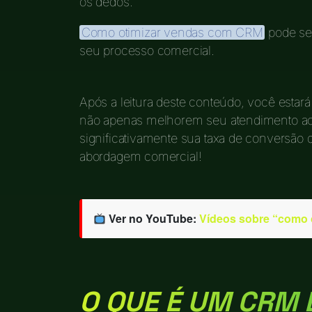
os dedos.
Como otimizar vendas com CRM
pode ser
seu processo comercial.
Após a leitura deste conteúdo, você estará
não apenas melhorem seu atendimento a
significativamente sua taxa de conversão 
abordagem comercial!
Ver no YouTube:
Vídeos sobre “como 
O QUE É UM CRM 