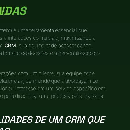
NDAS
ent) é uma ferramenta essencial que
ads e interações comerciais, maximizando a
um
CRM
, sua equipe pode acessar dados
 a tomada de decisões e a personalização do
interações com um cliente, sua equipe pode
referências, permitindo que a abordagem de
cionou interesse em um serviço específico em
o para direcionar uma proposta personalizada.
LIDADES DE UM CRM QUE