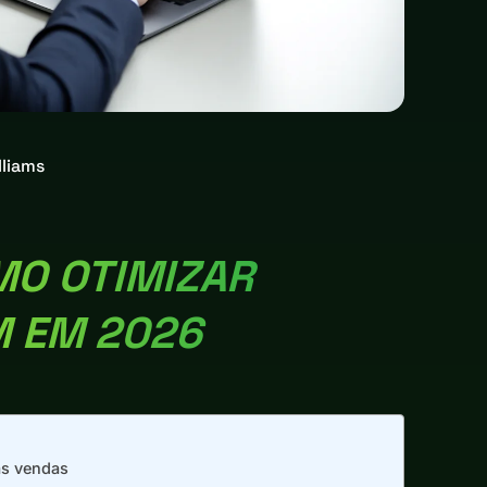
lliams
MO OTIMIZAR
 EM 2026
as vendas