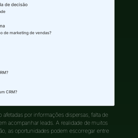
da de decisão
ade
ema
o de marketing de vendas?
CRM?
a um CRM?
afetadas por informações dispersas, falta de
em acompanhar leads. A realidade de muitos
tão, as oportunidades podem escorregar entre