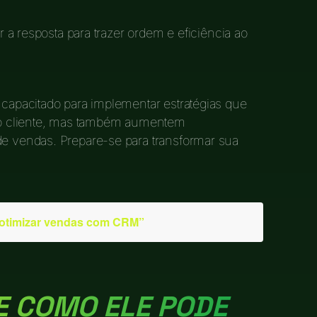
 a resposta para trazer ordem e eficiência ao
 capacitado para implementar estratégias que
o cliente, mas também aumentem
de vendas. Prepare-se para transformar sua
otimizar vendas com CRM”
E COMO ELE PODE