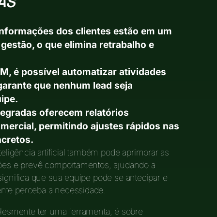
AS
nformações dos clientes estão em um
a gestão, o que elimina retrabalho e
 é possível automatizar atividades
 garante que nenhum lead seja
ipe.
egradas oferecem relatórios
ercial, permitindo ajustes rápidos nas
cretos.
igência artificial também pode aprimorar as
ações e prevê comportamentos, ajudando a
significa que sua equipe pode se antecipar e
ente perceba a necessidade.
lesmente ter uma ferramenta, é sobre