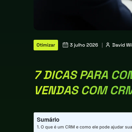
Otimizar
3 julho 2026
|
David Wi
7 DICAS PARA CO
VENDAS COM CRM
Sumário
O que é um CRM e como ele pode ajudar su