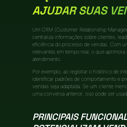
AJUDAR SUAS VE
Um CRM (Customer Relationship Managem
centraliza informações sobre clientes, le
eficiência do processo de vendas. Com 
relevantes em tempo real, o que aprimora
atendimento.
Por exemplo, ao registrar o histórico de 
identificar padrões de comportamento e p
vendas seja adaptada. Se um cliente men
uma conversa anterior, isso pode ser usad
PRINCIPAIS FUNCIONA