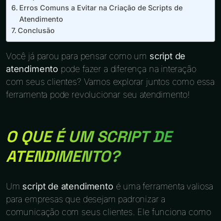
Erros Comuns a Evitar na Criação de Scripts de
Atendimento
Conclusão
Você já parou para pensar como um
script de
atendimento
pode fazer a diferença na interação
com seus clientes? Vamos explorar juntos como essa
ferramenta pode revolucionar seu atendimento!
O QUE É UM SCRIPT DE
ATENDIMENTO?
Um
script de atendimento
é uma ferramenta valiosa
para empresas que desejam padronizar a
comunicação com seus clientes. Ele funciona como