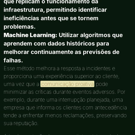
que replicam o funcionamento da
infraestrutura, permitindo identificar
ineficiências antes que se tornem
problemas.
Machine Learning:
Utilizar algoritmos que
aprendem com dados históricos para
melhorar continuamente as previsões de
falhas.
Esse método melhora a resposta a incidentes e
proporciona uma experiência superior ao cliente,
uma vez que a
comunicação proativa
pode
minimizar as críticas durante eventos adversos. Por
exemplo, durante uma interrupção planejada, uma
empresa que informa os clientes com antecedência
tende a enfrentar menos reclamações, preservando
sua reputação.