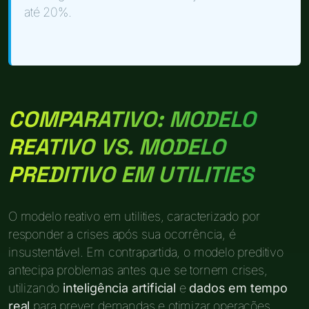
até 20%.
COMPARATIVO: MODELO
REATIVO VS. MODELO
PREDITIVO EM UTILITIES
O modelo reativo em utilities, caracterizado por
responder a crises após sua ocorrência, é
insustentável. Em contrapartida, o modelo preditivo
antecipa problemas antes que se tornem crises,
utilizando
inteligência artificial
e
dados em tempo
real
para prever demandas e otimizar operações.