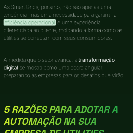
As Smart Grids, portanto, não são apenas uma
tendência, mas uma necessidade para garantir a
eficiência operacional
e uma experiência
diferenciada ao cliente, moldando a forma como as
utilities se conectam com seus consumidores.
À medida que o setor avança, a
transformação
digital
se mostra como uma pedra angular,
preparando as empresas para os desafios que virão.
5 RAZÕES PARA ADOTAR A
AUTOMAÇÃO NA SUA