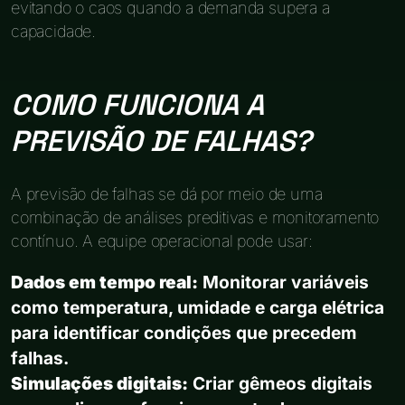
evitando o caos quando a demanda supera a
capacidade.
COMO FUNCIONA A
PREVISÃO DE FALHAS?
A previsão de falhas se dá por meio de uma
combinação de análises preditivas e monitoramento
contínuo. A equipe operacional pode usar:
Dados em tempo real:
Monitorar variáveis
como temperatura, umidade e carga elétrica
para identificar condições que precedem
falhas.
Simulações digitais:
Criar gêmeos digitais