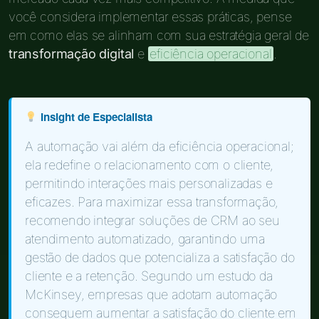
você considera implementar essas práticas, pense
em como elas se alinham com sua estratégia geral de
transformação digital
e
eficiência operacional
.
Insight de Especialista
A automação vai além da eficiência operacional;
ela redefine o relacionamento com o cliente,
permitindo interações mais personalizadas e
eficazes. Para maximizar essa transformação,
recomendo integrar soluções de CRM ao seu
atendimento automatizado, garantindo uma
gestão de dados que potencializa a satisfação do
cliente e a retenção. Segundo um estudo da
McKinsey, empresas que adotam automação
conseguem aumentar a satisfação do cliente em