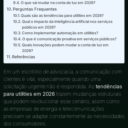
O que vai mudar na conta de luz em 2026?
Perguntas Frequentes
Quais são as tendências para utilities em 2026?
Qual o impacto da inteligência artificial nos serviços
públicos em 2026?
Como implementar automação em utilities?
O que é comunicação proativa em serviços públicos?
Quais inovações podem mudar a conta de luz em
2026?
Referências
Em um escritório de advocacia, a comunicação com
clientes é vital, especialmente quando uma
solicitação urgente não é respondida. As
tendências
para utilities em 2026
trazem mudanças estruturais
que podem revolucionar esse cenário, assim como
as empresas de energia e telecomunicações
precisam se adaptar constantemente às necessidades
dos consumidores.