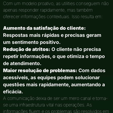
Com um modelo proativo, as utilities conseguem não
apenas responder rapidamente, mas também
oferecer informações contextuais. Isso resulta em:
Aumento da satisfação do cliente:
Respostas mais rápidas e precisas geram
um sentimento positivo.
Redução de atritos:
O cliente não precisa
repetir informações, o que otimiza o tempo
de atendimento.
Maior resolução de problemas:
Com dados
acessíveis, as equipes podem solucionar
questões mais rapidamente, aumentando a
eficácia.
A comunicação deixa de ser um mero canal e torna-
se uma infraestrutura vital nas operações. As
informações fluem e os problemas são resolvidos em