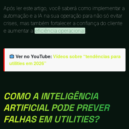
Após ler este artigo, você saberá como implementar a
automação e a IA na sua operação para não só evitar
crises, mas também fortalecer a confiança do cliente
e aumentar a
eficiência operacional
.
Ver no YouTube:
Vídeos sobre “tendências para
utilities em 2026”
COMO A INTELIGÊNCIA
ARTIFICIAL PODE PREVER
FALHAS EM UTILITIES?