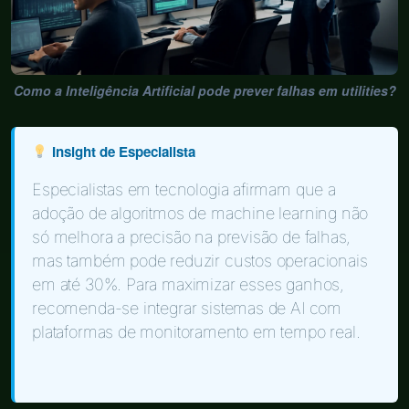
Como a Inteligência Artificial pode prever falhas em utilities?
Insight de Especialista
Especialistas em tecnologia afirmam que a
adoção de algoritmos de machine learning não
só melhora a precisão na previsão de falhas,
mas também pode reduzir custos operacionais
em até 30%. Para maximizar esses ganhos,
recomenda-se integrar sistemas de AI com
plataformas de monitoramento em tempo real.