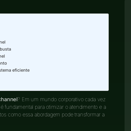
nel
obusta
nel
ento
stema eficiente
channel
? Em um mundo corporativo cada vez
é fundamental para otimizar o atendimento e a
untos como essa abordagem pode transformar a