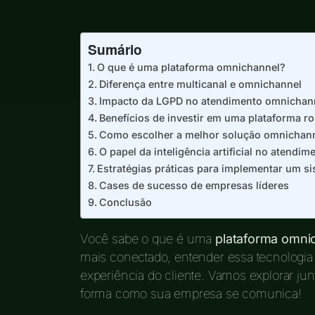
Sumário
O que é uma plataforma omnichannel?
Diferença entre multicanal e omnichannel
Impacto da LGPD no atendimento omnichan
Benefícios de investir em uma plataforma r
Como escolher a melhor solução omnichan
O papel da inteligência artificial no atendim
Estratégias práticas para implementar um si
Cases de sucesso de empresas líderes
Conclusão
Você sabe o que é uma
plataforma omni
mais conectado, entender essa tecnologia 
experiência do cliente. Vamos explorar j
forma como sua empresa se comunica!