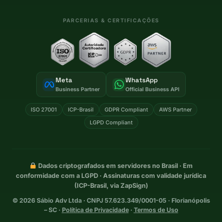
PARCERIAS & CERTIFICAÇÕES
Meta
WhatsApp
Business Partner
Official Business API
ISO 27001
ICP-Brasil
GDPR Compliant
AWS Partner
LGPD Compliant
Dados criptografados em servidores no Brasil · Em
conformidade com a LGPD · Assinaturas com validade jurídica
(ICP-Brasil, via ZapSign)
©
2026
Sábio Adv Ltda · CNPJ 57.623.349/0001-05 · Florianópolis
– SC ·
Política de Privacidade
·
Termos de Uso