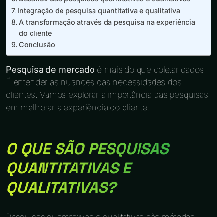
Integração de pesquisa quantitativa e qualitativa
A transformação através da pesquisa na experiência
do cliente
Conclusão
Pesquisa de mercado
é mais do que coletar dados.
É entender as nuances das necessidades dos
clientes. Vamos explorar a importância das pesquisas
em melhorar a experiência do cliente.
O QUE SÃO PESQUISAS
QUANTITATIVAS E
QUALITATIVAS?
Pesquisas quantitativas e qualitativas são métodos