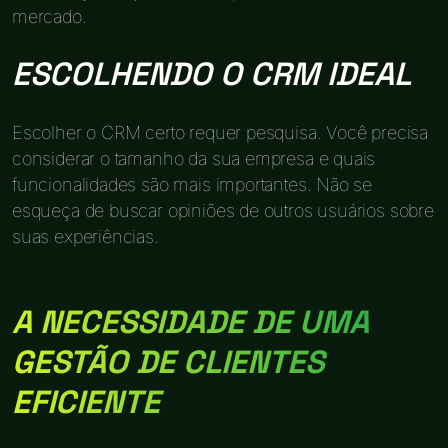
mercado.
ESCOLHENDO O CRM IDEAL
Escolher o CRM certo requer pesquisa. Você precisa
considerar o tamanho da sua empresa e quais
funcionalidades são mais importantes. Não se
esqueça de buscar opiniões de outros usuários sobre
suas experiências.
A NECESSIDADE DE UMA
GESTÃO DE CLIENTES
EFICIENTE