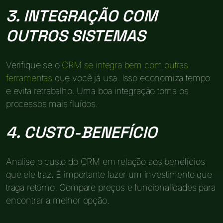
3. INTEGRAÇÃO COM
OUTROS SISTEMAS
Verifique se o
CRM se integra bem com outras
ferramentas
que você já usa. Isso economiza tempo
e evita retrabalho. Uma boa integração torna os
processos mais fluídos.
4. CUSTO-BENEFÍCIO
Analise o custo do CRM em relação aos benefícios
que ele traz. É importante fazer um investimento que
traga retorno. Compare preços e funcionalidades para
encontrar a melhor opção.