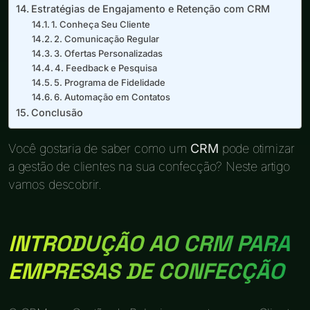
Estratégias de Engajamento e Retenção com CRM
1. Conheça Seu Cliente
2. Comunicação Regular
3. Ofertas Personalizadas
4. Feedback e Pesquisa
5. Programa de Fidelidade
6. Automação em Contatos
Conclusão
Você gostaria de saber como um
CRM
pode otimizar
a gestão de clientes na sua confecção? Neste artigo
vamos descobrir.
INTRODUÇÃO AO CRM PARA
EMPRESAS DE CONFECÇÃO