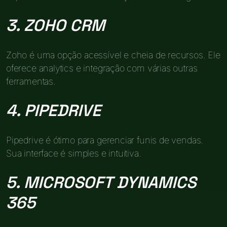
3. ZOHO CRM
Zoho é uma opção acessível e cheia de recursos. Ele
oferece analytics e integração com várias outras
ferramentas.
4. PIPEDRIVE
Pipedrive é ótimo para gerenciar funis de vendas.
Sua interface é simples e intuitiva.
5. MICROSOFT DYNAMICS
365