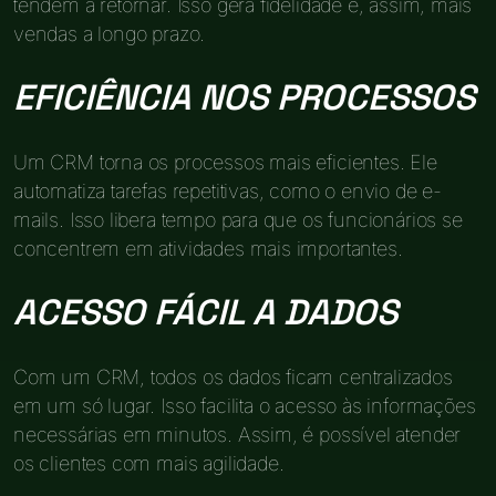
tendem a retornar. Isso gera fidelidade e, assim, mais
vendas a longo prazo.
EFICIÊNCIA NOS PROCESSOS
Um CRM torna os processos mais eficientes. Ele
automatiza tarefas repetitivas, como o envio de e-
mails. Isso libera tempo para que os funcionários se
concentrem em atividades mais importantes.
ACESSO FÁCIL A DADOS
Com um CRM, todos os dados ficam centralizados
em um só lugar. Isso facilita o acesso às informações
necessárias em minutos. Assim, é possível atender
os clientes com mais agilidade.