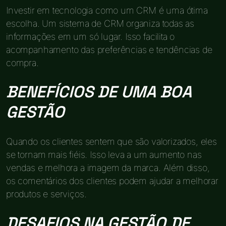
Investir em tecnologia como um CRM é uma ótima
escolha. Um sistema de CRM organiza todas as
informações em um só lugar. Isso facilita o
acompanhamento das preferências e tendências de
compra.
BENEFÍCIOS DE UMA BOA
GESTÃO
Quando os clientes sentem que são valorizados, eles
se tornam mais fiéis. Isso leva a um aumento nas
vendas e melhora a imagem da marca. Além disso,
os comentários dos clientes podem ajudar a melhorar
produtos e serviços.
DESAFIOS NA GESTÃO DE