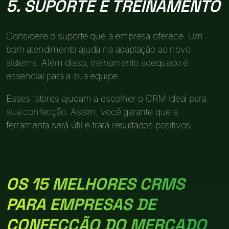
5. SUPORTE E TREINAMENTO
Considere o suporte que a empresa oferece. Um
bom atendimento ajuda na adaptação ao novo
sistema. Além disso, treinamento adequado é
essencial para a sua equipe.
Esses fatores ajudam a escolher o CRM ideal para
sua confecção. Assim, você garante que a
ferramenta será útil e trará resultados positivos.
OS 15 MELHORES CRMS
PARA EMPRESAS DE
CONFECÇÃO DO MERCADO