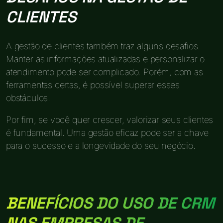
CLIENTES
A gestão de clientes também traz alguns desafios.
Manter as informações atualizadas e personalizar o
atendimento pode ser complicado. Porém, com as
ferramentas certas, é possível superar esses
obstáculos.
Por fim, se você quer crescer, valorizar seus clientes
é fundamental. Uma gestão eficaz pode ser a chave
para o sucesso e a longevidade do seu negócio.
BENEFÍCIOS DO USO DE CRM
NAS EMPRESAS DE