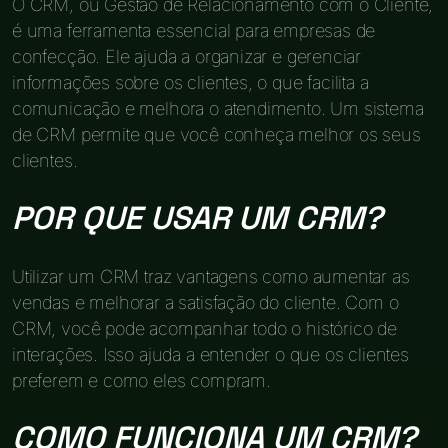
O CRM, ou Gestão de Relacionamento com o Cliente,
é uma ferramenta essencial para empresas de
confecção. Ele ajuda a organizar e gerenciar
informações sobre os clientes, o que facilita a
comunicação e melhora o atendimento. Um sistema
de CRM permite que você conheça melhor os seus
clientes.
POR QUE USAR UM CRM?
Utilizar um CRM traz vantagens como aumentar as
vendas e melhorar a satisfação do cliente. Com o
CRM, você pode acompanhar todo o histórico de
interações. Isso ajuda a entender o que os clientes
preferem e como eles compram.
COMO FUNCIONA UM CRM?