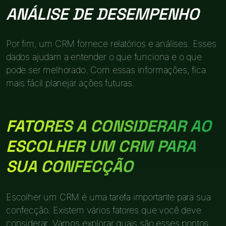
ANÁLISE DE DESEMPENHO
Por fim, um CRM fornece relatórios e análises. Esses
dados ajudam a entender o que funciona e o que
pode ser melhorado. Com essas informações, fica
mais fácil planejar ações futuras.
FATORES A CONSIDERAR AO
ESCOLHER UM CRM PARA
SUA CONFECÇÃO
Escolher um CRM é uma tarefa importante para sua
confecção. Existem vários fatores que você deve
considerar. Vamos explorar quais são esses pontos.