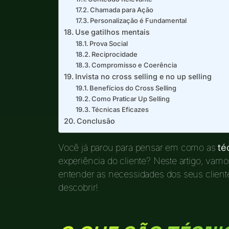
Chamada para Ação
Personalização é Fundamental
Use gatilhos mentais
Prova Social
Reciprocidade
Compromisso e Coerência
Invista no cross selling e no up selling
Benefícios do Cross Selling
Como Praticar Up Selling
Técnicas Eficazes
Conclusão
Você já parou para pensar em como as
té
experiência do cliente? Neste artigo, vam
entender as necessidades dos seus clien
descobrir!