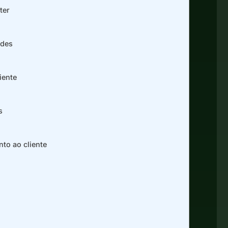
ter
ades
iente
s
nto ao cliente