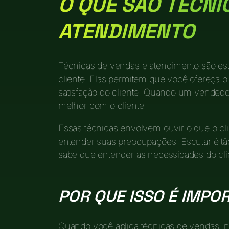
O QUE SÃO TÉCNI
ATENDIMENTO
Técnicas de vendas e atendimento são est
cliente. Elas permitem que você ofereça o
satisfação do cliente. Quando um vendedo
melhor com o cliente.
Essas técnicas envolvem ouvir o que o cli
entender suas preocupações. Escutar é tã
sabe que entender as necessidades do clie
POR QUE ISSO É IMPO
Quando você aplica técnicas de vendas, 