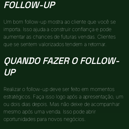
FOLLOW-UP
Um bom follow-up mostra ao cliente que você se
importa. Isso ajuda a construir confiança e pode
aumentar as chances de futuras vendas. Clientes
que se sentem valorizados tendem a retornar.
QUANDO FAZER O FOLLOW-
UP
Realizar o follow-up deve ser feito em momentos
estratégicos. Faça isso logo após a apresentação, um
ou dois dias depois. Mas não deixe de acompanhar
mesmo após uma venda. Isso pode abrir
oportunidades para novos negócios.