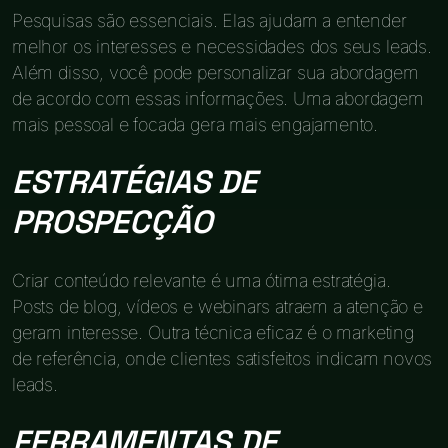
Pesquisas são essenciais. Elas ajudam a entender
melhor os interesses e necessidades dos seus leads.
Além disso, você pode personalizar sua abordagem
de acordo com essas informações. Uma abordagem
mais pessoal e focada gera mais engajamento.
ESTRATÉGIAS DE
PROSPECÇÃO
Criar conteúdo relevante é uma ótima estratégia.
Posts de blog, vídeos e webinars atraem a atenção e
geram interesse. Outra técnica eficaz é o marketing
de referência, onde clientes satisfeitos indicam novos
leads.
FERRAMENTAS DE