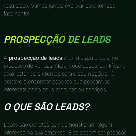
resultados. Vamos juntos explorar essa jornada
fascinante!
PROSPECÇÃO DE LEADS
A
prospecção de leads
é uma etapa crucial no
processo de vendas. Nela, você busca identificar e
atrair potenciais clientes para o seu negócio. O
objetivo é encontrar pessoas que possam se
interessar pelos seus produtos ou serviços.
O QUE SÃO LEADS?
Leads são contatos que demonstraram algum
interesse na sua empresa. Eles podem ser pessoas