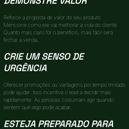
DEMONSTRE VALOR
Reforce a proposta de valor do seu produto.
Mencione como ele vai melhorar a vida do cliente.
Quanto mais claro for o benefício, mais fácil será
fechar a venda.
CRIE UM SENSO DE
URGÊNCIA
Oferecer promoções ou vantagens por tempo limitado
pode ajudar. Isso incentiva o lead a decidir mais
rapidamente. As pessoas costumam agir quando
sentem que algo pode acabar.
ESTEJA PREPARADO PARA