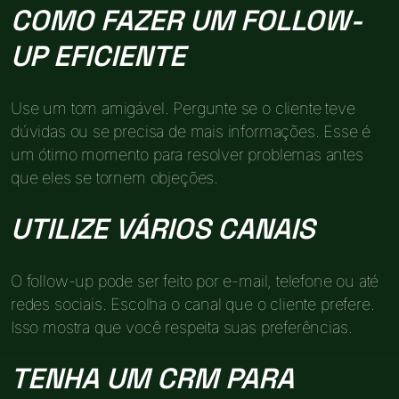
COMO FAZER UM FOLLOW-
UP EFICIENTE
Use um tom amigável. Pergunte se o cliente teve
dúvidas ou se precisa de mais informações. Esse é
um ótimo momento para resolver problemas antes
que eles se tornem objeções.
UTILIZE VÁRIOS CANAIS
O follow-up pode ser feito por e-mail, telefone ou até
redes sociais. Escolha o canal que o cliente prefere.
Isso mostra que você respeita suas preferências.
TENHA UM CRM PARA