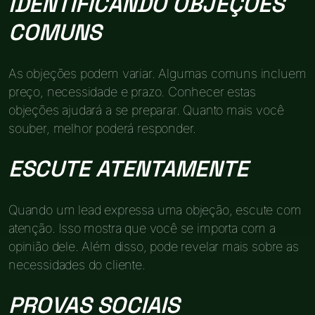
IDENTIFICANDO OBJEÇÕES
COMUNS
As objeções podem variar. Algumas comuns incluem
preço, necessidade e prazo. Conhecer estas
objeções ajudará a se preparar. Quanto mais você
souber, melhor poderá responder.
ESCUTE ATENTAMENTE
Quando um lead expressa uma objeção, escute com
atenção. Isso mostra que você se importa com a
opinião dele. Além disso, pode revelar mais sobre as
necessidades do cliente.
PROVAS SOCIAIS