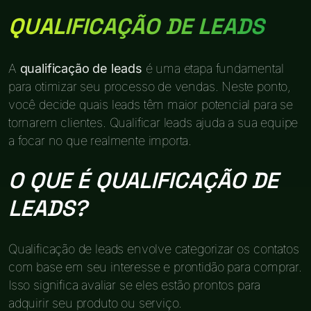
QUALIFICAÇÃO DE LEADS
A
qualificação de leads
é uma etapa fundamental
para otimizar seu processo de vendas. Neste ponto,
você decide quais leads têm maior potencial para se
tornarem clientes. Qualificar leads ajuda a sua equipe
a focar no que realmente importa.
O QUE É QUALIFICAÇÃO DE
LEADS?
Qualificação de leads envolve categorizar os contatos
com base em seu interesse e prontidão para comprar.
Isso significa avaliar se eles estão prontos para
adquirir seu produto ou serviço.