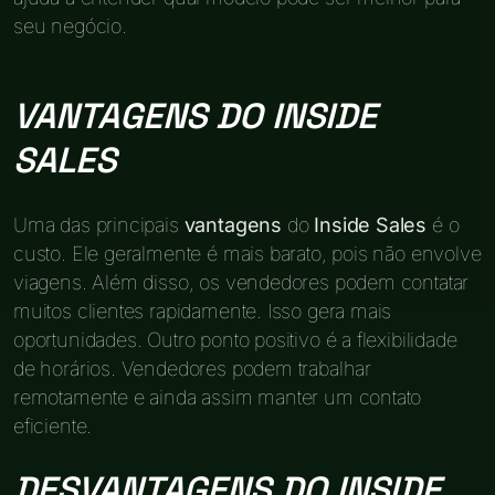
seu negócio.
VANTAGENS DO INSIDE
SALES
Uma das principais
vantagens
do
Inside Sales
é o
custo. Ele geralmente é mais barato, pois não envolve
viagens. Além disso, os vendedores podem contatar
muitos clientes rapidamente. Isso gera mais
oportunidades. Outro ponto positivo é a flexibilidade
de horários. Vendedores podem trabalhar
remotamente e ainda assim manter um contato
eficiente.
DESVANTAGENS DO INSIDE