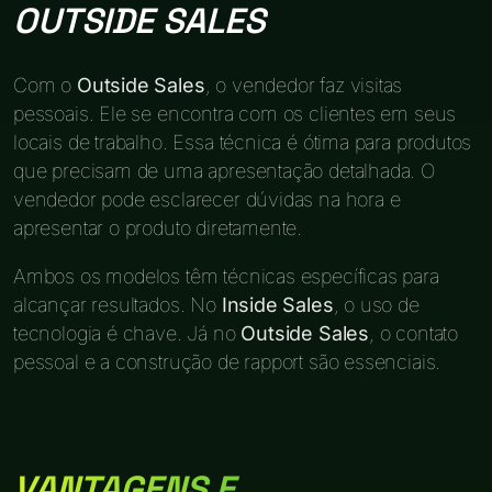
OUTSIDE SALES
Com o
Outside Sales
, o vendedor faz visitas
pessoais. Ele se encontra com os clientes em seus
locais de trabalho. Essa técnica é ótima para produtos
que precisam de uma apresentação detalhada. O
vendedor pode esclarecer dúvidas na hora e
apresentar o produto diretamente.
Ambos os modelos têm técnicas específicas para
alcançar resultados. No
Inside Sales
, o uso de
tecnologia é chave. Já no
Outside Sales
, o contato
pessoal e a construção de rapport são essenciais.
VANTAGENS E