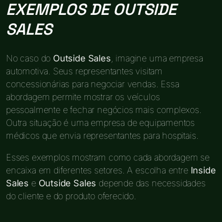
EXEMPLOS DE OUTSIDE
SALES
No caso do
Outside Sales
, imagine uma empresa
automotiva. Seus representantes visitam
concessionárias para negociar vendas. Essa
abordagem permite mostrar os veículos
pessoalmente e fechar negócios mais complexos.
Outra situação é uma empresa de equipamentos
médicos que envia representantes para hospitais.
Esses exemplos mostram como cada abordagem se
encaixa em diferentes setores. A escolha entre
Inside
Sales
e
Outside Sales
depende das necessidades
do cliente e do produto oferecido.