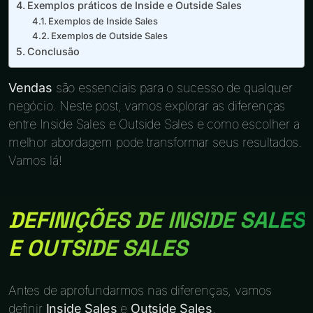
Exemplos práticos de Inside e Outside Sales
Exemplos de Inside Sales
Exemplos de Outside Sales
Conclusão
Vendas
são essenciais para o sucesso de qualquer
negócio. Neste post, vamos explorar as diferenças
entre Inside Sales e Outside Sales e como escolher a
melhor abordagem pode transformar seus resultados.
Vamos lá!
DEFINIÇÕES DE INSIDE SALES
E OUTSIDE SALES
Antes de aprofundarmos nas diferenças, vamos
definir
Inside Sales
e
Outside Sales
.