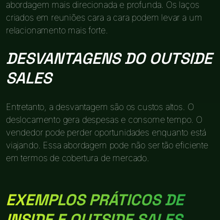
abordagem mais direcionada e profunda. Os laços
criados em reuniões cara a cara podem levar a um
relacionamento mais forte.
DESVANTAGENS DO OUTSIDE
SALES
Entretanto, a desvantagem são os custos altos. O
deslocamento gera despesas e consome tempo. O
vendedor pode perder oportunidades enquanto está
viajando. Essa abordagem pode não ser tão eficiente
em termos de cobertura de mercado.
EXEMPLOS PRÁTICOS DE
INSIDE E OUTSIDE SALES