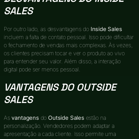
SALES
Por outro lado, as desvantagens do
Inside Sales
incluem a falta de contato pessoal. Isso pode dificultar
o fechamento de vendas mais complexas. Às vezes,
os clientes precisam tocar e ver o produto ao vivo
para entender seu valor. Além disso, a interação
digital pode ser menos pessoal.
VANTAGENS DO OUTSIDE
SALES
As
vantagens
do
Outside Sales
estão na
personalização. Vendedores podem adaptar a
apresentação a cada cliente. Isso permite uma