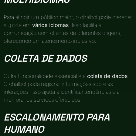
Para atingir um público maior, o chatbot pode oferecer
suporte em
vários idiomas
. Isso facilita a
comunicação com clientes de diferentes origens,
oferecendo um atendimento inclusivo.
COLETA DE DADOS
Outra funcionalidade essencial é a
coleta de dados
.
O chatbot pode registrar informações sobre as
interações. Isso ajuda a identificar tendências e a
melhorar os serviços oferecidos.
ESCALONAMENTO PARA
HUMANO