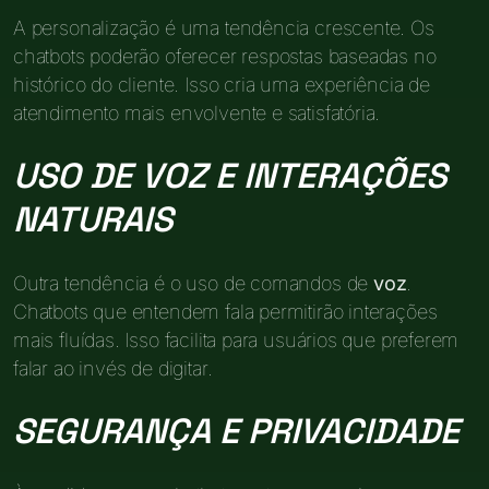
A personalização é uma tendência crescente. Os
chatbots poderão oferecer respostas baseadas no
histórico do cliente. Isso cria uma experiência de
atendimento mais envolvente e satisfatória.
USO DE VOZ E INTERAÇÕES
NATURAIS
Outra tendência é o uso de comandos de
voz
.
Chatbots que entendem fala permitirão interações
mais fluídas. Isso facilita para usuários que preferem
falar ao invés de digitar.
SEGURANÇA E PRIVACIDADE