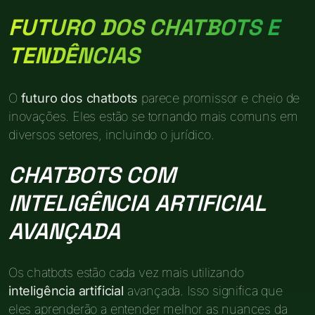
FUTURO DOS CHATBOTS E
TENDÊNCIAS
O
futuro dos chatbots
parece promissor e cheio de
inovações. Eles estão se tornando mais comuns em
diversos setores, incluindo o jurídico.
CHATBOTS COM
INTELIGÊNCIA ARTIFICIAL
AVANÇADA
Os chatbots estão cada vez mais utilizando
inteligência artificial
avançada. Isso significa que
eles aprenderão a entender melhor as nuances da