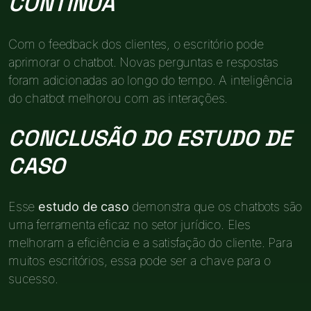
CONTÍNUA
Com o feedback dos clientes, o escritório pode
aprimorar o chatbot. Novas perguntas e respostas
foram adicionadas ao longo do tempo. A inteligência
do chatbot melhorou com as interações.
CONCLUSÃO DO ESTUDO DE
CASO
Esse
estudo de caso
demonstra que os chatbots são
uma ferramenta eficaz no setor jurídico. Eles
melhoram a eficiência e a satisfação do cliente. Para
muitos escritórios, essa pode ser a chave para o
sucesso.