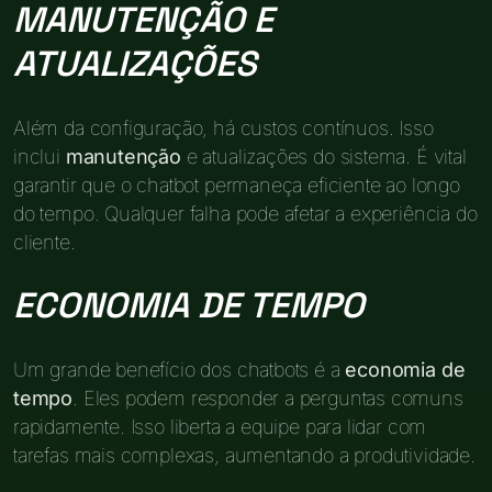
MANUTENÇÃO E
ATUALIZAÇÕES
Além da configuração, há custos contínuos. Isso
inclui
manutenção
e atualizações do sistema. É vital
garantir que o chatbot permaneça eficiente ao longo
do tempo. Qualquer falha pode afetar a experiência do
cliente.
ECONOMIA DE TEMPO
Um grande benefício dos chatbots é a
economia de
tempo
. Eles podem responder a perguntas comuns
rapidamente. Isso liberta a equipe para lidar com
tarefas mais complexas, aumentando a produtividade.