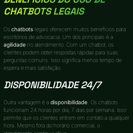
CHATBOTS LEGAIS
Os
chatbots
legais oferecem muitos benefícios para
escritórios de advocacia. Um dos principais é a
agilidade
no atendimento. Com um chatbot, os
clientes podem obter respostas rápidas para suas
perguntas comuns. Isso significa menos tempo de
espera e mais satisfação.
DISPONIBILIDADE 24/7
Outra vantagem é a
disponibilidade
. Os chatbots
funcionam 24 horas por dia, 7 dias por semana. Isso
permite que os clientes entrem em contato a qualquer
hora. Mesmo fora do horário comercial, o