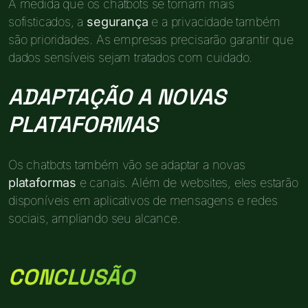
À medida que os chatbots se tornam mais
sofisticados, a
segurança
e a privacidade também
são prioridades. As empresas precisarão garantir que
dados sensíveis sejam tratados com cuidado.
ADAPTAÇÃO A NOVAS
PLATAFORMAS
Os chatbots também vão se adaptar a novas
plataformas
e canais. Além de websites, eles estarão
disponíveis em aplicativos de mensagens e redes
sociais, ampliando seu alcance.
CONCLUSÃO