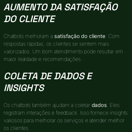
AUMENTO DA SATISFAÇÃO
DO CLIENTE
Chatbots melhoram a
satisfação do cliente
. Com
respostas rápidas, os clientes se sentem mais
valorizados. Um bom atendimento pode resultar em
maior lealdade e recomendações.
COLETA DE DADOS E
INSIGHTS
Os chatbots também ajudam a coletar
dados
. Eles
registram interações e feedback. Isso fornece insights
valiosos para melhorar os serviços e atender melhor
os clientes.