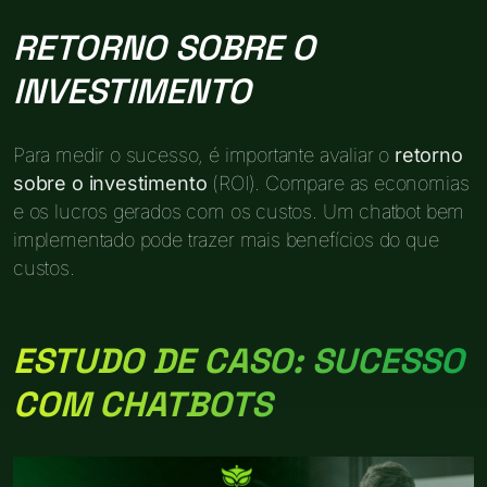
RETORNO SOBRE O
INVESTIMENTO
Para medir o sucesso, é importante avaliar o
retorno
sobre o investimento
(ROI). Compare as economias
e os lucros gerados com os custos. Um chatbot bem
implementado pode trazer mais benefícios do que
custos.
ESTUDO DE CASO: SUCESSO
COM CHATBOTS