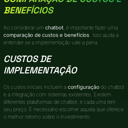
BENEFÍCIOS
Ao considerar um
chatbot
, é importante fazer uma
comparação de custos e benefícios
. Isso ajuda a
entender se a implementação vale a pena.
CUSTOS DE
IMPLEMENTAÇÃO
Os custos iniciais incluem a
configuração
do chatbot
e a integração com sistemas existentes. Existem
diferentes plataformas de chatbot, e cada uma tem
seu preço. É necessário escolher aquela que oferece
o melhor retorno sobre o investimento.