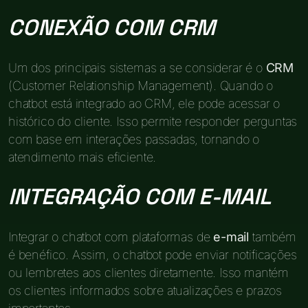
CONEXÃO COM CRM
Um dos principais sistemas a se considerar é o
CRM
(Customer Relationship Management). Quando o
chatbot está integrado ao CRM, ele pode acessar o
histórico do cliente. Isso permite responder perguntas
com base em interações passadas, tornando o
atendimento mais eficiente.
INTEGRAÇÃO COM E-MAIL
Integrar o chatbot com plataformas de
e-mail
também
é benéfico. Assim, o chatbot pode enviar notificações
ou lembretes aos clientes diretamente. Isso mantém
os clientes informados sobre atualizações e prazos