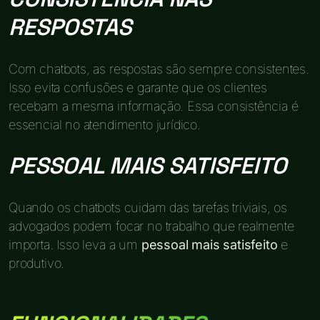
RESPOSTAS
Com chatbots, as respostas são sempre consistentes.
Isso evita confusões e garante que os clientes
recebam a mesma informação. Essa consistência é
essencial no atendimento jurídico.
PESSOAL MAIS SATISFEITO
Quando os chatbots cuidam das tarefas triviais, os
advogados podem focar no trabalho que realmente
importa. Isso leva a um
pessoal mais satisfeito
e
produtivo.