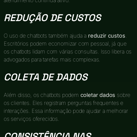
atendimento continua ativo.
REDUÇÃO DE CUSTOS
O uso de chatbots também ajuda a
reduzir custos
.
Escritórios podem economizar com pessoal, já que
os chatbots lidam com várias consultas. Isso libera os
advogados para tarefas mais complexas.
COLETA DE DADOS
Além disso, os chatbots podem
coletar dados
sobre
os clientes. Eles registram perguntas frequentes e
interações. Essa informação pode ajudar a melhorar
os serviços oferecidos.
CONSISTÊNCIA NAS