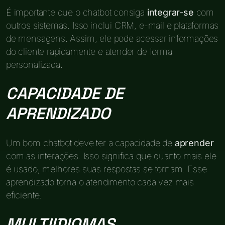
É importante que o chatbot consiga
integrar-se
com
outros sistemas. Isso inclui CRM, e-mail e plataformas
de mensagens. Assim, ele pode acessar informações
do cliente rapidamente e atender de forma
personalizada.
CAPACIDADE DE
APRENDIZADO
Um bom chatbot deve ter a capacidade de
aprender
com as interações. Isso significa que quanto mais ele
é usado, melhores suas respostas se tornam. Esse
aprendizado torna o atendimento cada vez mais
eficiente.
MULTIIDIOMAS