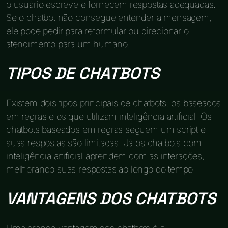
o usuário escreve e fornecem respostas adequadas.
Se o chatbot não consegue entender a mensagem,
ele pode pedir para reformular ou direcionar o
atendimento para um humano.
TIPOS DE CHATBOTS
Existem dois tipos principais de chatbots: os baseados
em regras e os que utilizam inteligência artificial. Os
chatbots baseados em regras seguem um script e
suas respostas são limitadas. Já os chatbots com
inteligência artificial aprendem com as interações,
melhorando suas respostas ao longo do tempo.
VANTAGENS DOS CHATBOTS