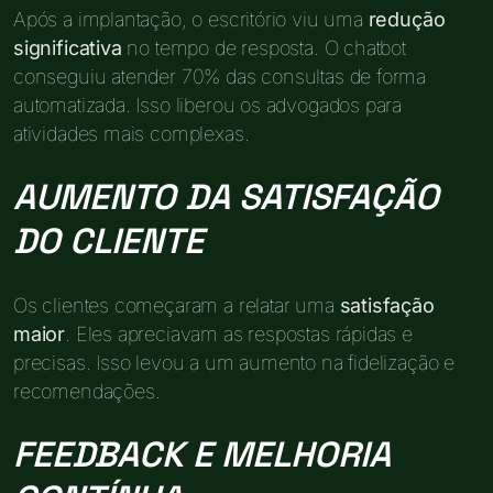
Após a implantação, o escritório viu uma
redução
significativa
no tempo de resposta. O chatbot
conseguiu atender 70% das consultas de forma
automatizada. Isso liberou os advogados para
atividades mais complexas.
AUMENTO DA SATISFAÇÃO
DO CLIENTE
Os clientes começaram a relatar uma
satisfação
maior
. Eles apreciavam as respostas rápidas e
precisas. Isso levou a um aumento na fidelização e
recomendações.
FEEDBACK E MELHORIA