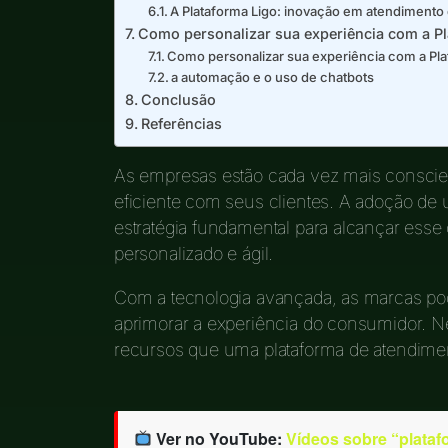
A Plataforma Ligo: inovação em atendimento d
Como personalizar sua experiência com a Pl
Como personalizar sua experiência com a Pla
a automação e o uso de chatbots
Conclusão
Referências
As empresas estão cada vez mais consci
eficiente com seus clientes. A adoção de 
estratégia fundamental para alcançar esse
personalizado e ágil.
Com a tecnologia avançada, as marcas p
aprimorar a experiência do consumidor. Ne
recursos que uma plataforma de atendiment
Ver no YouTube:
Vídeos sobre “plataf