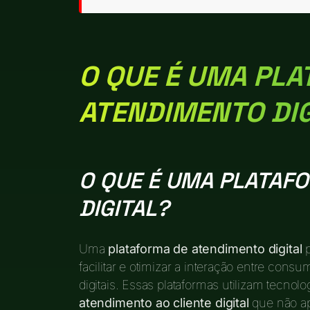
O QUE É UMA PL
ATENDIMENTO DIG
O QUE É UMA PLATAF
DIGITAL?
Uma
plataforma de atendimento digital
p
facilitar e otimizar a interação entre con
digitais. Essas plataformas utilizam tecno
atendimento ao cliente digital
que não ap