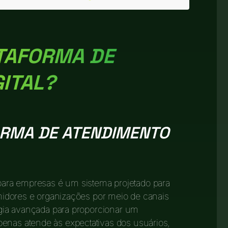
ATAFORMA DE
ITAL?
ORMA DE ATENDIMENTO
ara empresas é um sistema projetado para
sumidores e organizações por meio de canais
logia avançada para proporcionar um
enas atende às expectativas dos usuários,