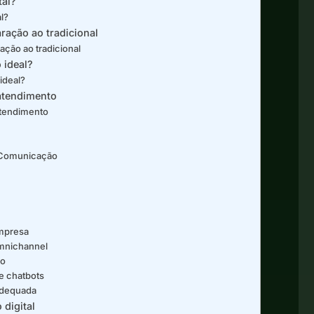
tal?
l?
ração ao tradicional
ção ao tradicional
 ideal?
ideal?
atendimento
atendimento
e Comunicação
empresa
omnichannel
ão
e chatbots
nadequada
digital