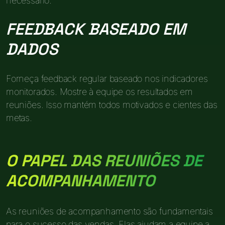
necessário.
FEEDBACK BASEADO EM
DADOS
Forneça feedback regular baseado nos indicadores
monitorados. Mostre à equipe os resultados em
reuniões. Isso mantém todos motivados e cientes das
metas.
O PAPEL DAS REUNIÕES DE
ACOMPANHAMENTO
As reuniões de acompanhamento são fundamentais
para o sucesso das vendas. Elas ajudam a equipe a