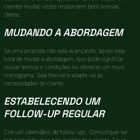
clientes muitas vezes respondem bem a essas
ofertas.
MUDANDO A ABORDAGEM
Se uma proposta não está avançando, talvez seja
hora de mudar a abordagem. Isso pode significar
revisar termos e condições ou oferecer um novo
cronograma. Seja flexível e adapte-se às
necessidades do cliente.
ESTABELECENDO UM
FOLLOW-UP REGULAR
Crie um calendário de follow-ups. Comunique-se