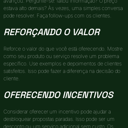
avançou. Pergunte-se: faltou informação? O preço
estava alto demais? Às vezes, uma simples conversa
pode resolver. Faça follow-ups com os clientes.
REFORÇANDO O VALOR
Reforce o valor do que você está oferecendo. Mostre
como seu produto ou serviço resolve um problema
específico. Use exemplos e depoimentos de clientes
satisfeitos. Isso pode fazer a diferença na decisão do
cliente.
OFERECENDO INCENTIVOS
Considerar oferecer um incentivo pode ajudar a
desbloquear propostas paradas. Isso pode ser um
desconto ou um serviço adicional sem custo. Os