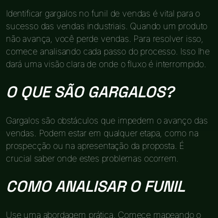
Identificar gargalos no funil de vendas é vital para o
sucesso das vendas industriais. Quando um produto
não avança, você perde vendas. Para resolver isso,
comece analisando cada passo do processo. Isso lhe
dará uma visão clara de onde o fluxo é interrompido.
O QUE SÃO GARGALOS?
Gargalos são obstáculos que impedem o avanço das
vendas. Podem estar em qualquer etapa, como na
prospecção ou na apresentação da proposta. É
crucial saber onde estes problemas ocorrem.
COMO ANALISAR O FUNIL
Use uma abordagem prática. Comece mapeando o