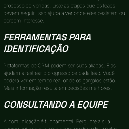
processo de vendas. Liste as etapas que os leads
devem seguir. Isso ajuda a ver onde eles desistem ou
perdem interesse.
FERRAMENTAS PARA
IDENTIFICAÇÃO
Plataformas de CRM podem ser suas aliadas. Elas
ajudam a rastrear o progresso de cada lead. Você
poderá ver em tempo real onde os gargalos estão.
Mais informação resulta em decisões melhores.
CONSULTANDO A EQUIPE
A comunicação é fundamental. Pergunte à sua
equipe sobre o que eles veem no dia a dia. Muitas