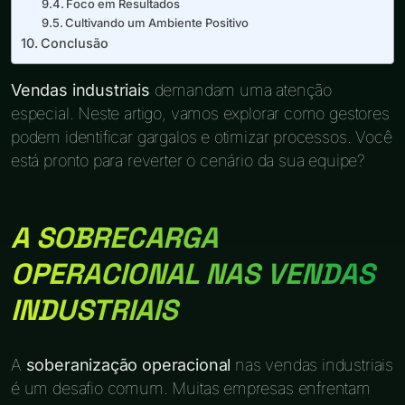
Foco em Resultados
Cultivando um Ambiente Positivo
Conclusão
Vendas industriais
demandam uma atenção
especial. Neste artigo, vamos explorar como gestores
podem identificar gargalos e otimizar processos. Você
está pronto para reverter o cenário da sua equipe?
A SOBRECARGA
OPERACIONAL NAS VENDAS
INDUSTRIAIS
A
soberanização operacional
nas vendas industriais
é um desafio comum. Muitas empresas enfrentam