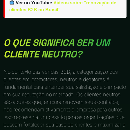
Ver no YouTube:
Vídeos sobre “renovação de
clientes B2B no Brasil”
O QUE SIGNIFICA SER UM
CLIENTE NEUTRO?
No contexto das vendas B2B, a categorização dos
clientes em promotores, neutros e detratores é
fundamental para entender sua satisfação e o impacto
em sua reputação no mercado. Os clientes neutros
são aqueles que, embora renovem seus contratos,
não recomendam ativamente a empresa para outros.
Isso representa um desafio para as organizações que
buscam fortalecer sua base de clientes e maximizar a