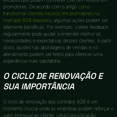
promotores. De acordo com o artigo
como
transformar clientes neutros em promotores no
mercado B2B brasileiro
, algumas ações podem ser
altamente benéficas. Por exemplo, coletar feedback
regularmente pode ajudar a entender melhor as
necessidades e expectativas desses clientes. A partir
disso, ajustes nas abordagens de vendas e no
atendimento podem ser feitos para oferecer uma
experiência mais satisfatória.
O CICLO DE RENOVAÇÃO E
SUA IMPORTÂNCIA
O ciclo de renovação dos contratos B2B é um
momento crucial onde as empresas podem reforçar o
valor entregue ao cliente. Uma comunicação