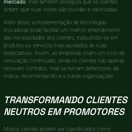
mercado
, mas também assegura que os clientes
sintam que suas vozes são ouvidas e valorizadas.
Além disso, a implementação de tecnologias
inovadoras pode facilitar um melhor entendimento
das necessidades dos clientes, traduzindo-se em
produtos ou serviços mais ajustados às suas
expectativas. Assim, as empresas criam um ciclo de
renovação continuado, onde os clientes não apenas
renovam contratos, mas se tornam defensores da
marca, recomendando-a a outras organizações.
TRANSFORMANDO CLIENTES
NEUTROS EM PROMOTORES
Muitos clientes podem ser classificados como