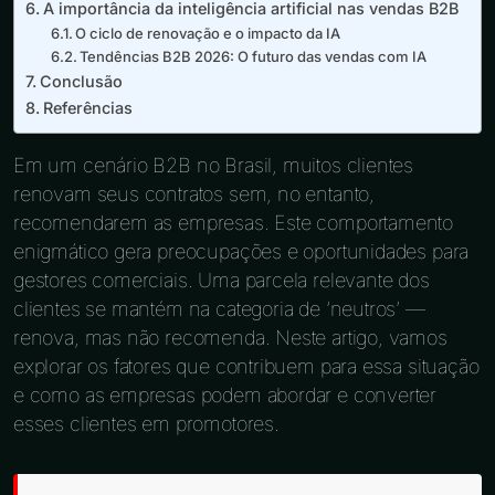
A importância da inteligência artificial nas vendas B2B
O ciclo de renovação e o impacto da IA
Tendências B2B 2026: O futuro das vendas com IA
Conclusão
Referências
Em um cenário B2B no Brasil, muitos clientes
renovam seus contratos sem, no entanto,
recomendarem as empresas. Este comportamento
enigmático gera preocupações e oportunidades para
gestores comerciais. Uma parcela relevante dos
clientes se mantém na categoria de ‘neutros’ —
renova, mas não recomenda. Neste artigo, vamos
explorar os fatores que contribuem para essa situação
e como as empresas podem abordar e converter
esses clientes em promotores.