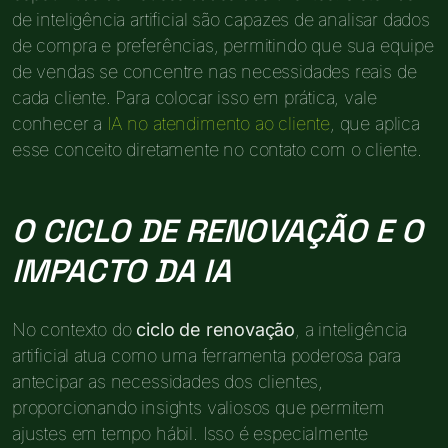
de inteligência artificial são capazes de analisar dados
de compra e preferências, permitindo que sua equipe
de vendas se concentre nas necessidades reais de
cada cliente. Para colocar isso em prática, vale
conhecer a
IA no atendimento ao cliente
, que aplica
esse conceito diretamente no contato com o cliente.
O CICLO DE RENOVAÇÃO E O
IMPACTO DA IA
No contexto do
ciclo de renovação
, a inteligência
artificial atua como uma ferramenta poderosa para
antecipar as necessidades dos clientes,
proporcionando insights valiosos que permitem
ajustes em tempo hábil. Isso é especialmente