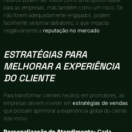
para as empresas, mas também como um risco. Se
não forem adequadamente engajados, podem
facilmente se tornar detratores, o que impacta
negativamente a
reputação no mercado
.
ESTRATÉGIAS PARA
MELHORAR A EXPERIÊNCIA
DO CLIENTE
Para transformar clientes neutros em promotores, as
empresas devem investir em
estratégias de vendas
que possam aprimorar a experiência global do cliente.
Isso inclui:
Personalização do Atendimento:
Cada