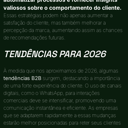
valiosos sobre o comportamento do cliente.
Essas estratégias podem não apenas aumentar a
satisfação do cliente, mas também melhorar a
percepção da marca, aumentando assim as chances
de recomendações futuras.
TENDÊNCIAS PARA 2026
À medida que nos aproximamos de 2026, algumas
tendências B2B
surgem, destacando a importância
de uma forte experiência do cliente. O uso de canais
digitais, como o WhatsApp, para interações
comerciais deve se intensificar, promovendo uma
comunicação instantânea e eficiente. As empresas
que se adaptarem rapidamente a essas mudanças
estarão melhor posicionadas para reter seus clientes