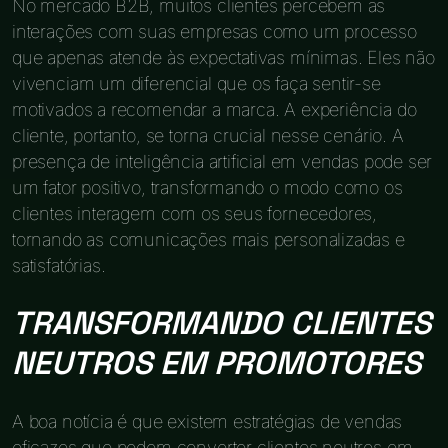
No mercado B2B, muitos clientes percebem as
interações com suas empresas como um processo
que apenas atende às expectativas mínimas. Eles não
vivenciam um diferencial que os faça sentir-se
motivados a recomendar a marca. A experiência do
cliente, portanto, se torna crucial nesse cenário. A
presença de inteligência artificial em vendas pode ser
um fator positivo, transformando o modo como os
clientes interagem com os seus fornecedores,
tornando as comunicações mais personalizadas e
satisfatórias.
TRANSFORMANDO CLIENTES
NEUTROS EM PROMOTORES
A boa notícia é que existem estratégias de vendas
eficazes que podem converter clientes neutros em