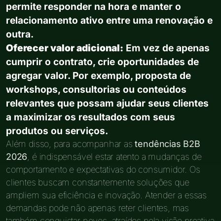
permite responder na hora e manter o
relacionamento ativo entre uma renovação e
outra.
Oferecer valor adicional:
Em vez de apenas
cumprir o contrato, crie oportunidades de
agregar valor. Por exemplo, proposta de
workshops, consultorias ou conteúdos
relevantes que possam ajudar seus clientes
a maximizar os resultados com seus
produtos ou serviços.
Além disso, para acompanhar as
tendências B2B
2026
, é indispensável estar atento a mudanças de
comportamento e expectativas do consumidor. Os
clientes buscam constantemente soluções que
ampliem sua eficiência e inovação. Atender a essas
demandas pode não apenas reter clientes, mas
também conquistar novos, atraídos pela visão proativa