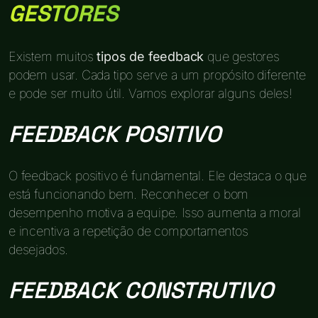
GESTORES
Existem muitos
tipos de feedback
que gestores
podem usar. Cada tipo serve a um propósito diferente
e pode ser muito útil. Vamos explorar alguns deles!
FEEDBACK POSITIVO
O feedback positivo é fundamental. Ele destaca o que
está funcionando bem. Reconhecer o bom
desempenho motiva a equipe. Isso aumenta a moral
e incentiva a repetição de comportamentos
desejados.
FEEDBACK CONSTRUTIVO