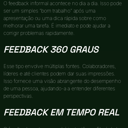
O feedback informal acontece no dia a dia. Isso pode
ser um simples “bom trabalho” após uma
apresentação ou uma dica rápida sobre como
melhorar uma tarefa. É imediato e pode ajudar a
corrigir problemas rapidamente.
FEEDBACK 360 GRAUS
Esse tipo envolve múltiplas fontes. Colaboradores,
líderes e até clientes podem dar suas impressões.
Isso fornece uma visão abrangente do desempenho
de uma pessoa, ajudando-a a entender diferentes
perspectivas.
FEEDBACK EM TEMPO REAL