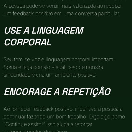
A pessoa pode se sentir mais valorizada ao receber
um feedback positivo em uma conversa particular.
USE A LINGUAGEM
CORPORAL
Seu tom de voz e linguagem corporal importam.
Sorria e faça contato visual. Isso demonstra
sinceridade e cria um ambiente positivo.
ENCORAGE A REPETIÇÃO
Ao fornecer feedback positivo, incentive a pessoa a
continuar fazendo um bom trabalho. Diga algo como
“Continue assim!” Isso ajuda a reforçar
comportamentos desejáveis.