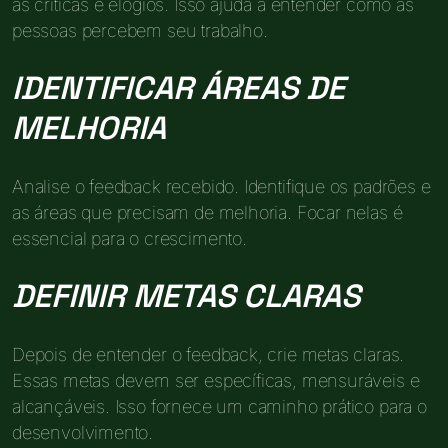
às críticas e elogios. Isso ajuda a entender como as
pessoas percebem seu trabalho.
IDENTIFICAR ÁREAS DE
MELHORIA
Analise o feedback recebido. Identifique os padrões e
as áreas que precisam de melhoria. Focar nelas é
essencial para o crescimento.
DEFINIR METAS CLARAS
Depois de entender o feedback, crie metas claras.
Essas metas devem ser específicas, mensuráveis e
alcançáveis. Isso fornece um caminho prático para o
desenvolvimento.