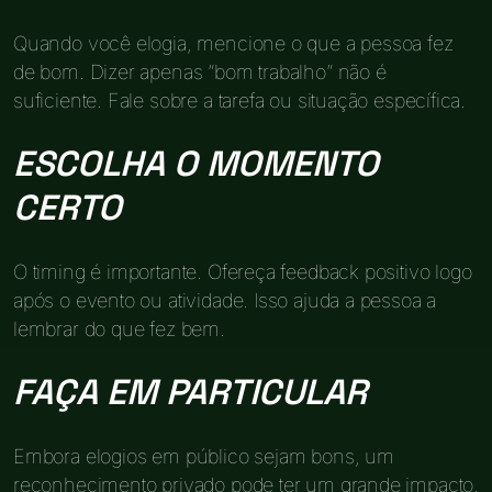
Quando você elogia, mencione o que a pessoa fez
de bom. Dizer apenas “bom trabalho” não é
suficiente. Fale sobre a tarefa ou situação específica.
ESCOLHA O MOMENTO
CERTO
O timing é importante. Ofereça feedback positivo logo
após o evento ou atividade. Isso ajuda a pessoa a
lembrar do que fez bem.
FAÇA EM PARTICULAR
Embora elogios em público sejam bons, um
reconhecimento privado pode ter um grande impacto.