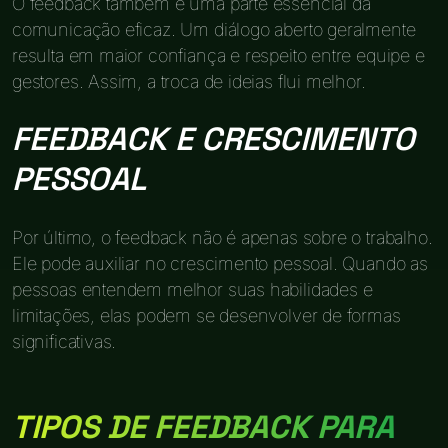
O feedback também é uma parte essencial da
comunicação eficaz. Um diálogo aberto geralmente
resulta em maior confiança e respeito entre equipe e
gestores. Assim, a troca de ideias flui melhor.
FEEDBACK E CRESCIMENTO
PESSOAL
Por último, o feedback não é apenas sobre o trabalho.
Ele pode auxiliar no crescimento pessoal. Quando as
pessoas entendem melhor suas habilidades e
limitações, elas podem se desenvolver de formas
significativas.
TIPOS DE FEEDBACK PARA