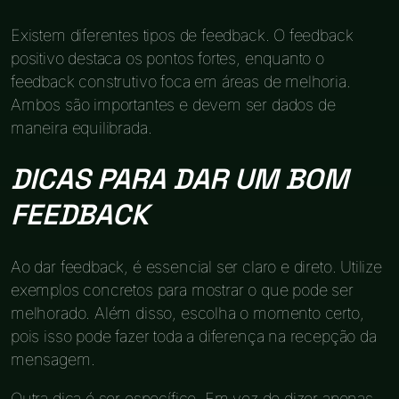
Existem diferentes tipos de feedback. O feedback
positivo destaca os pontos fortes, enquanto o
feedback construtivo foca em áreas de melhoria.
Ambos são importantes e devem ser dados de
maneira equilibrada.
DICAS PARA DAR UM BOM
FEEDBACK
Ao dar feedback, é essencial ser claro e direto. Utilize
exemplos concretos para mostrar o que pode ser
melhorado. Além disso, escolha o momento certo,
pois isso pode fazer toda a diferença na recepção da
mensagem.
Outra dica é ser específico. Em vez de dizer apenas