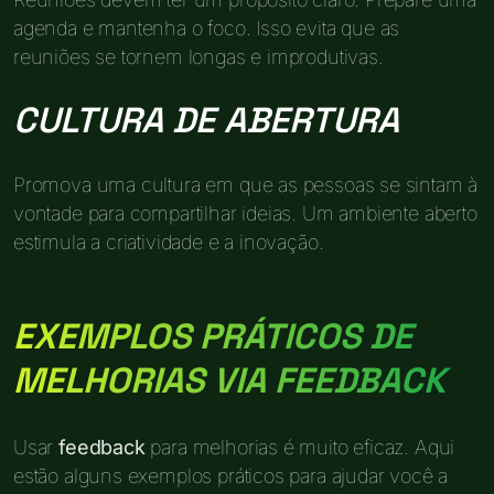
agenda e mantenha o foco. Isso evita que as
reuniões se tornem longas e improdutivas.
CULTURA DE ABERTURA
Promova uma cultura em que as pessoas se sintam à
vontade para compartilhar ideias. Um ambiente aberto
estimula a criatividade e a inovação.
EXEMPLOS PRÁTICOS DE
MELHORIAS VIA FEEDBACK
Usar
feedback
para melhorias é muito eficaz. Aqui
estão alguns exemplos práticos para ajudar você a