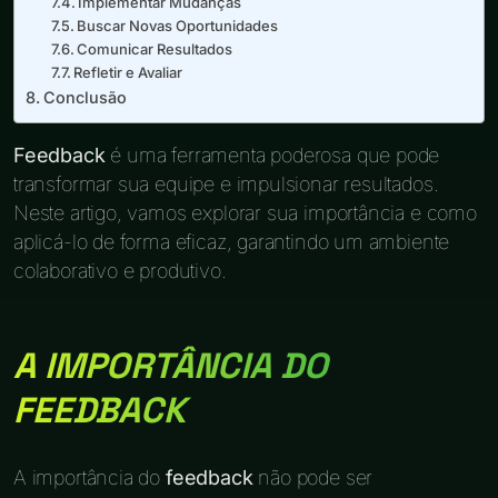
Implementar Mudanças
Buscar Novas Oportunidades
Comunicar Resultados
Refletir e Avaliar
Conclusão
Feedback
é uma ferramenta poderosa que pode
transformar sua equipe e impulsionar resultados.
Neste artigo, vamos explorar sua importância e como
aplicá-lo de forma eficaz, garantindo um ambiente
colaborativo e produtivo.
A IMPORTÂNCIA DO
FEEDBACK
A importância do
feedback
não pode ser