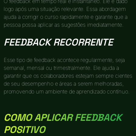
O feedback em tempo real é instantâneo. Ele é dado
logo após uma situação relevante. Essa abordagem
ajuda a corrigir o curso rapidamente e garante que a
pessoa possa aplicar as sugestões imediatamente.
FEEDBACK RECORRENTE
Esse tipo de feedback acontece regularmente, seja
semanal, mensal ou trimestralmente. Ele ajuda a
garantir que os colaboradores estejam sempre cientes
de seu desempenho e áreas a serem melhoradas,
promovendo um ambiente de aprendizado contínuo.
COMO APLICAR FEEDBACK
POSITIVO