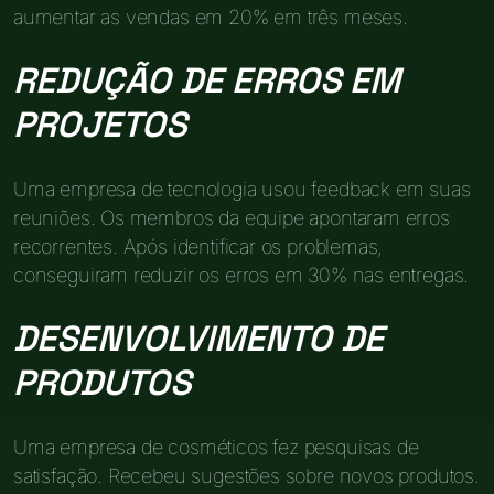
aumentar as vendas em 20% em três meses.
REDUÇÃO DE ERROS EM
PROJETOS
Uma empresa de tecnologia usou feedback em suas
reuniões. Os membros da equipe apontaram erros
recorrentes. Após identificar os problemas,
conseguiram reduzir os erros em 30% nas entregas.
DESENVOLVIMENTO DE
PRODUTOS
Uma empresa de cosméticos fez pesquisas de
satisfação. Recebeu sugestões sobre novos produtos.