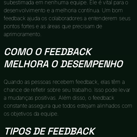
subestimada em nenhuma equipe. Ele é vital para o
desenvolvimento e a melhoria contínua. Um bom
feedback ajuda os colaboradores a entenderem seus
pontos fortes e as áreas que precisam de
aprimoramento.
COMO O FEEDBACK
MELHORA O DESEMPENHO
Quando as pessoas recebem feedback, elas têm a
chance de refletir sobre seu trabalho. Isso pode levar
a mudanças positivas. Além disso, o feedback
constante assegura que todos estejam alinhados com
os objetivos da equipe.
TIPOS DE FEEDBACK