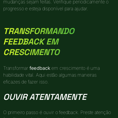
mudanças sejam feitas. Verifique periodicamente o
progresso e esteja disponível para ajudar.
TRANSFORMANDO
FEEDBACK EM
CRESCIMENTO
Transformar
feedback
em crescimento é uma
habilidade vital. Aqui estão algumas maneiras
eficazes de fazer isso.
OUVIR ATENTAMENTE
O primeiro passo é ouvir o feedback. Preste atenção