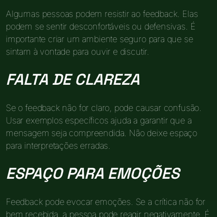
Algumas pessoas podem resistir ao feedback. Elas
podem se sentir desconfortáveis ou defensivas. É
importante criar um ambiente seguro para que se
sintam à vontade para ouvir e discutir.
FALTA DE CLAREZA
Se o feedback não for claro, pode causar confusão.
Usar exemplos específicos ajuda a garantir que a
mensagem seja compreendida. Não deixe espaço
para interpretações erradas.
ESPAÇO PARA EMOÇÕES
Feedback pode evocar emoções. Se a crítica não for
bem recebida, a pessoa pode reagir negativamente. É