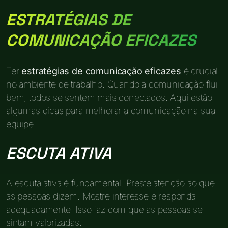
ESTRATÉGIAS DE
COMUNICAÇÃO EFICAZES
Ter
estratégias de comunicação eficazes
é crucial
no ambiente de trabalho. Quando a comunicação flui
bem, todos se sentem mais conectados. Aqui estão
algumas dicas para melhorar a comunicação na sua
equipe.
ESCUTA ATIVA
A escuta ativa é fundamental. Preste atenção ao que
as pessoas dizem. Mostre interesse e responda
adequadamente. Isso faz com que as pessoas se
sintam valorizadas.