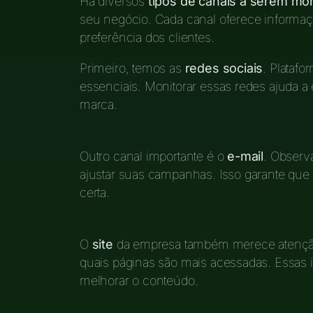
Há diversos
tipos de canais a serem mo
seu negócio. Cada canal oferece informaç
preferência dos clientes.
Primeiro, temos as
redes sociais
. Plataf
essenciais. Monitorar essas redes ajuda a
marca.
Outro canal importante é o
e-mail
. Observ
ajustar suas campanhas. Isso garante qu
certa.
O
site
da empresa também merece atenção
quais páginas são mais acessadas. Essas 
melhorar o conteúdo.