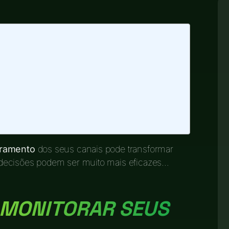
ramento
dos seus canais pode transformar
decisões podem ser muito mais eficazes…
 MONITORAR SEUS