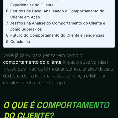
Experiências do Cliente
Estudos de Caso: Analisando o Comportamento do
Cliente em Ação
Desafios na Análise do Comportamento do Cliente e
Como Superá-los
Futuro do Comportamento do Cliente e Tendências
Conclusão
Você já parou para pensar em como o
comportamento do cliente
impacta suas vendas?
Nesse post, vamos te mostrar como a análise desses
dados pode transformar a sua estratégia e fidelizar
clientes. Venha conosco!</p>
O QUE É COMPORTAMENTO
DO CLIENTE?