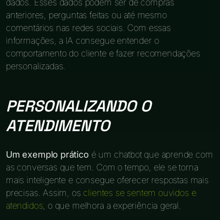
dados. Esses dados podem ser de compras
anteriores, perguntas feitas ou até mesmo
comentários nas redes sociais. Com essas
informações, a IA consegue entender o
comportamento do cliente e fazer recomendações
personalizadas.
PERSONALIZANDO O
ATENDIMENTO
Um exemplo prático
é um chatbot que aprende com
as conversas que tem. Com o tempo, ele se torna
mais inteligente e consegue oferecer respostas mais
precisas. Assim, os
clientes se sentem ouvidos e
atendidos
, o que melhora a experiência geral.