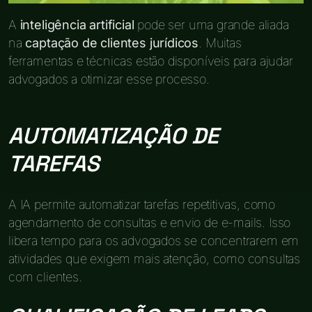
A
inteligência artificial
pode ser uma grande aliada
na
captação de clientes jurídicos
. Muitas
ferramentas e técnicas estão disponíveis para ajudar
advogados a otimizar esse processo.
AUTOMATIZAÇÃO DE
TAREFAS
A IA permite automatizar tarefas repetitivas, como
agendamento de consultas e envio de e-mails. Isso
libera tempo para os advogados se concentrarem em
atividades que exigem mais atenção, como consultas
com clientes.