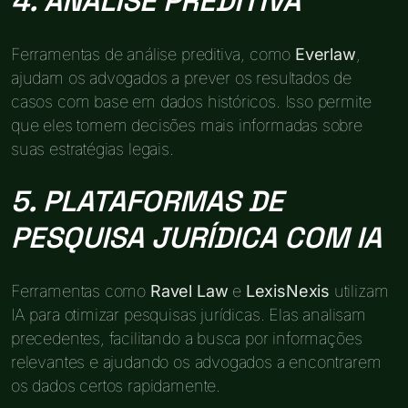
4. ANÁLISE PREDITIVA
Ferramentas de análise preditiva, como
Everlaw
,
ajudam os advogados a prever os resultados de
casos com base em dados históricos. Isso permite
que eles tomem decisões mais informadas sobre
suas estratégias legais.
5. PLATAFORMAS DE
PESQUISA JURÍDICA COM IA
Ferramentas como
Ravel Law
e
LexisNexis
utilizam
IA para otimizar pesquisas jurídicas. Elas analisam
precedentes, facilitando a busca por informações
relevantes e ajudando os advogados a encontrarem
os dados certos rapidamente.