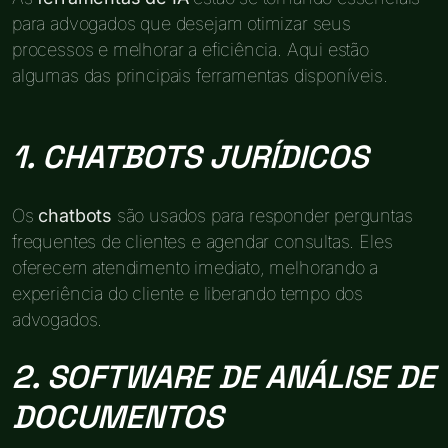
para advogados que desejam otimizar seus
processos e melhorar a eficiência. Aqui estão
algumas das principais ferramentas disponíveis.
1. CHATBOTS JURÍDICOS
Os
chatbots
são usados para responder perguntas
frequentes de clientes e agendar consultas. Eles
oferecem atendimento imediato, melhorando a
experiência do cliente e liberando tempo dos
advogados.
2. SOFTWARE DE ANÁLISE DE
DOCUMENTOS