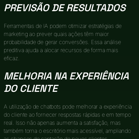
PREVISÃO DE RESULTADOS
Ferramentas de IA podem otimizar estratégias de
marketing ao prever quais ações têm maior
probabilidade de gerar conversões. Essa análise
preditiva ajuda a alocar recursos de forma mais
eficaz.
MELHORIA NA EXPERIÊNCIA
DO CLIENTE
A utilização de chatbots pode melhorar a experiência
do cliente ao fornecer respostas rápidas e em tempo
real. Isso não apenas aumenta a satisfação, mas
também torna o escritório mais acessível, ampliando
as chances de captação de novos clientes.