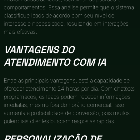
comportamentos. Essa análise permite que o sistema
classifique leads de acordo com seu nível de
interesse e necessidade, resultando em interações
mais efetivas.
VANTAGENS DO
ATENDIMENTO COM IA
Entre as principais vantagens, está a capacidade de
oferecer atendimento 24 horas por dia. Com chatbots
programados, os leads podem receber informações
imediatas, mesmo fora do horário comercial. Isso
aumenta a probabilidade de conversão, pois muitos
potenciais clientes buscam respostas rápidas.
PERSONALIZAÇÃO DE