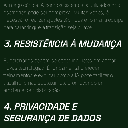
A integração da IA com os sistemas já utilizados nos
escritórios pode ser complexa. Muitas vezes, é
necessário realizar ajustes técnicos e formar a equipe
para garantir que a transição seja suave.
3. RESISTÊNCIA À MUDANÇA
Funcionários podem se sentir inquietos em adotar
novas tecnologias. É fundamental oferecer
treinamentos e explicar como a IA pode facilitar o
trabalho, e não substituí-los, promovendo um
ambiente de colaboração.
4. PRIVACIDADE E
SEGURANÇA DE DADOS