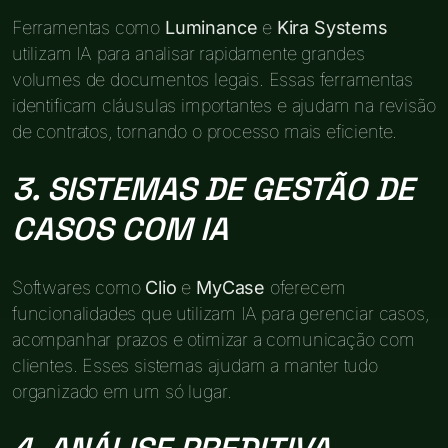
Ferramentas como
Luminance
e
Kira Systems
utilizam IA para analisar rapidamente grandes
volumes de documentos legais. Essas ferramentas
identificam cláusulas importantes e ajudam na revisão
de contratos, tornando o processo mais eficiente.
3. SISTEMAS DE GESTÃO DE
CASOS COM IA
Softwares como
Clio
e
MyCase
oferecem
funcionalidades que utilizam IA para gerenciar casos,
acompanhar prazos e otimizar a comunicação com
clientes. Esses sistemas ajudam a manter tudo
organizado em um só lugar.