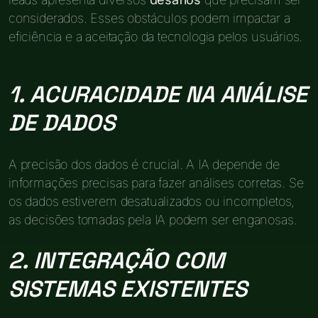
considerados. Esses obstáculos podem impactar a
eficiência e a aceitação da tecnologia pelos usuários.
1. ACURACIDADE NA ANÁLISE
DE DADOS
A precisão dos dados é crucial. A IA depende de
informações precisas para fazer análises corretas. Se
os dados estiverem desatualizados ou incompletos,
as decisões tomadas pela IA podem ser enganosas.
2. INTEGRAÇÃO COM
SISTEMAS EXISTENTES