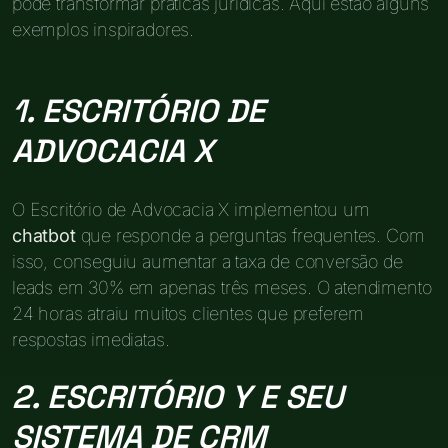
pode transformar práticas jurídicas. Aqui estão alguns
exemplos inspiradores.
1. ESCRITÓRIO DE
ADVOCACIA X
O Escritório de Advocacia X implementou um
chatbot
que responde a perguntas frequentes. Com
isso, conseguiu aumentar a taxa de conversão de
leads em 30% em apenas três meses. O atendimento
24 horas atraiu muitos clientes que preferem
respostas imediatas.
2. ESCRITÓRIO Y E SEU
SISTEMA DE CRM