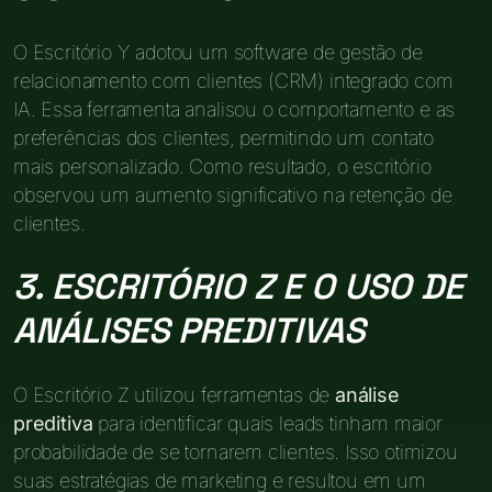
O Escritório Y adotou um software de gestão de
relacionamento com clientes (CRM) integrado com
IA. Essa ferramenta analisou o comportamento e as
preferências dos clientes, permitindo um contato
mais personalizado. Como resultado, o escritório
observou um aumento significativo na retenção de
clientes.
3. ESCRITÓRIO Z E O USO DE
ANÁLISES PREDITIVAS
O Escritório Z utilizou ferramentas de
análise
preditiva
para identificar quais leads tinham maior
probabilidade de se tornarem clientes. Isso otimizou
suas estratégias de marketing e resultou em um