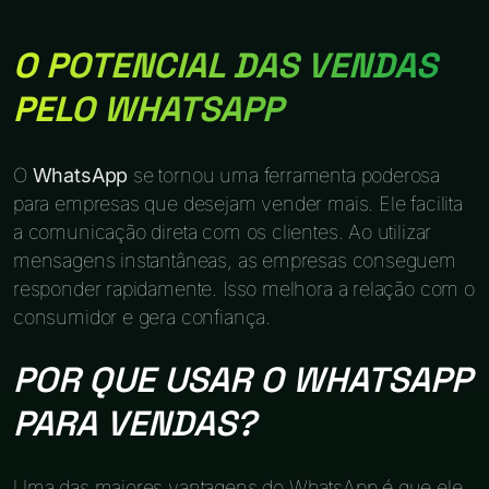
O POTENCIAL DAS VENDAS
PELO WHATSAPP
O
WhatsApp
se tornou uma ferramenta poderosa
para empresas que desejam vender mais. Ele facilita
a comunicação direta com os clientes. Ao utilizar
mensagens instantâneas, as empresas conseguem
responder rapidamente. Isso melhora a relação com o
consumidor e gera confiança.
POR QUE USAR O WHATSAPP
PARA VENDAS?
Uma das maiores vantagens do WhatsApp é que ele