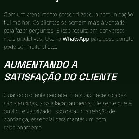
Com um atendimento personalizado, a comunicação
flui melhor. Os clientes se sentem mais à vontade
para fazer perguntas. E isso resulta em conversas
mais produtivas. Usar o
WhatsApp
para esse contato
pode ser muito eficaz.
AUMENTANDO A
SATISFAÇÃO DO CLIENTE
Quando o cliente percebe que suas necessidades
são atendidas, a satisfação aumenta. Ele sente que é
ouvido e valorizado. Isso gera uma relação de
confiança, essencial para manter um bom
relacionamento.