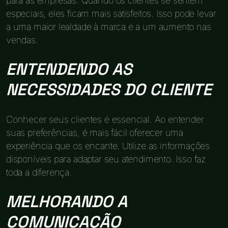
para as empresas. Quando os clientes se sentem
especiais, eles ficam mais satisfeitos. Isso pode levar
a uma maior lealdade à marca e a um aumento nas
vendas.
ENTENDENDO AS
NECESSIDADES DO CLIENTE
Conhecer seus clientes é essencial. Ao entender
suas preferências, é mais fácil oferecer uma
experiência que os encante. Utilize as informações
disponíveis para adaptar seu atendimento. Isso faz
toda a diferença.
MELHORANDO A
COMUNICAÇÃO