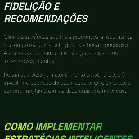
FIDELIÇÃO E
RECOMENDAÇÕES
Clientes satisfeitos são mais propensos a recomendar
sua empresa. O marketing boca a boca é poderoso.
As pessoas confiam em indicações, e isso pode
trazer novos clientes.
Portanto, investir em atendimento personalizado é
investir no sucesso do seu negócio. O retorno pode
ser enorme, tanto em lealdade quanto em vendas.
COMO IMPLEMENTAR
ESTRATÉGIAS INTELIGENTES