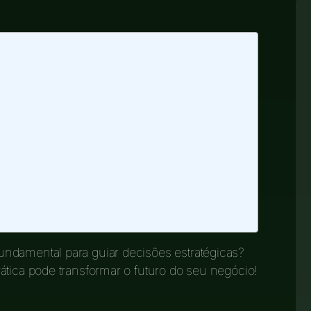
undamental para guiar decisões estratégicas?
ática pode transformar o futuro do seu negócio!