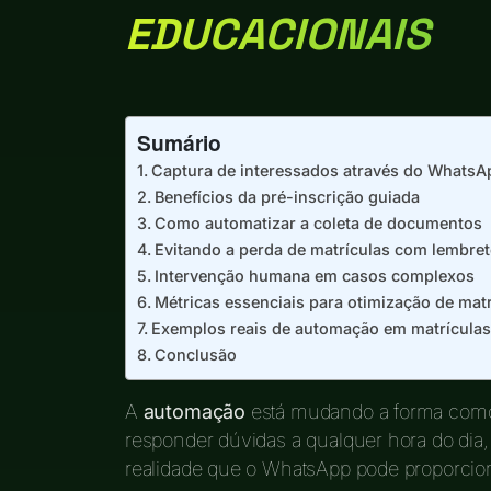
EDUCACIONAIS
Sumário
Captura de interessados através do WhatsA
Benefícios da pré-inscrição guiada
Como automatizar a coleta de documentos
Evitando a perda de matrículas com lembre
Intervenção humana em casos complexos
Métricas essenciais para otimização de matr
Exemplos reais de automação em matrículas
Conclusão
A
automação
está mudando a forma como 
responder dúvidas a qualquer hora do dia
realidade que o WhatsApp pode proporciona