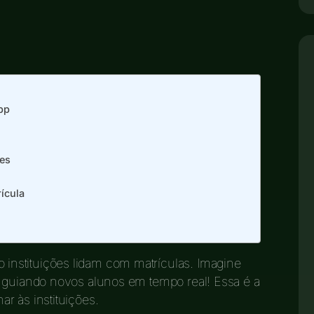
pp
tes
ícula
instituições lidam com matrículas. Imagine
, guiando novos alunos em tempo real! Essa é a
r às instituições.