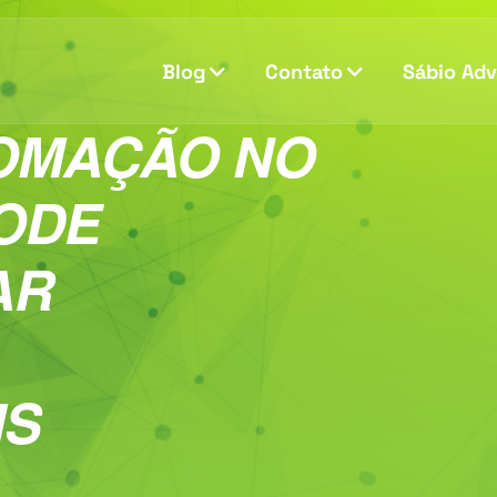
Blog
Contato
Sábio Ad
OMAÇÃO NO
ODE
AR
IS