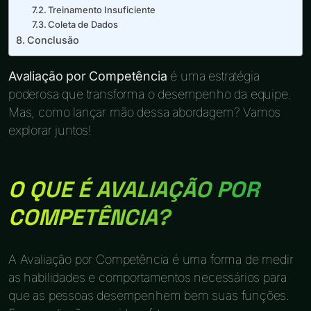
Treinamento Insuficiente
Coleta de Dados
Conclusão
Avaliação por Competência
é uma estratégia
poderosa que transforma o desempenho da equipe.
Mas, como lançar mão dessa abordagem? Vamos
explorar juntos!
O QUE É AVALIAÇÃO POR
COMPETÊNCIA?
A Avaliação por Competência é uma forma de medir
as habilidades e comportamentos necessários para
que as pessoas desempenhem bem suas funções.