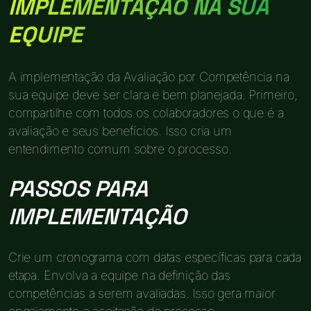
IMPLEMENTAÇÃO NA SUA
EQUIPE
A implementação da Avaliação por Competência na
sua equipe deve ser clara e bem planejada. Primeiro,
compartilhe com todos os colaboradores o que é a
avaliação e seus benefícios. Isso cria um
entendimento comum sobre o processo.
PASSOS PARA
IMPLEMENTAÇÃO
Crie um cronograma com datas específicas para cada
etapa. Envolva a equipe na definição das
competências a serem avaliadas. Isso gera maior