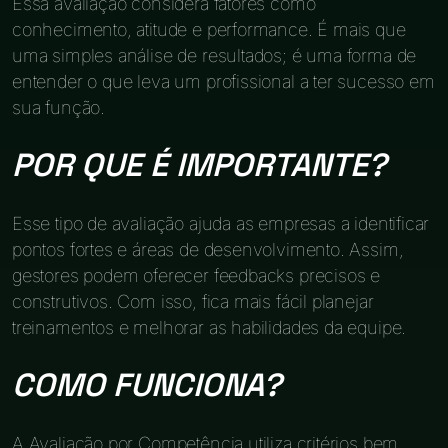
Essa avaliação considera fatores como
conhecimento, atitude e performance. É mais que
uma simples análise de resultados; é uma forma de
entender o que leva um profissional a ter sucesso em
sua função.
POR QUE É IMPORTANTE?
Esse tipo de avaliação ajuda as empresas a identificar
pontos fortes e áreas de desenvolvimento. Assim,
gestores podem oferecer feedbacks precisos e
construtivos. Com isso, fica mais fácil planejar
treinamentos e melhorar as habilidades da equipe.
COMO FUNCIONA?
A Avaliação por Competência utiliza critérios bem