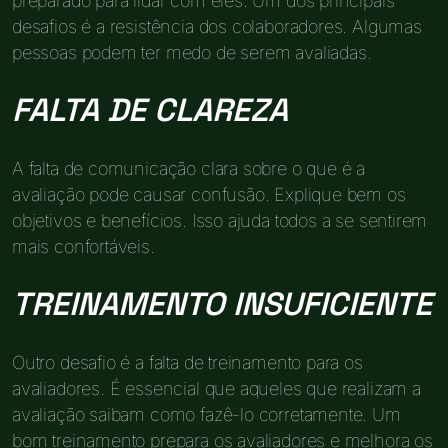
preparado para lidar com eles. Um dos principais
desafios é a resistência dos colaboradores. Algumas
pessoas podem ter medo de serem avaliadas.
FALTA DE CLAREZA
A falta de comunicação clara sobre o que é a
avaliação pode causar confusão. Explique bem os
objetivos e benefícios. Isso ajuda todos a se sentirem
mais confortáveis.
TREINAMENTO INSUFICIENTE
Outro desafio é a falta de treinamento para os
avaliadores. É essencial que aqueles que realizam a
avaliação saibam como fazê-lo corretamente. Um
bom treinamento prepara os avaliadores e melhora os