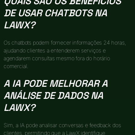
QUAIS SÃO OS BENEFÍCIOS
DE USAR CHATBOTS NA
LAWX?
Os chatbots podem fornecer informações 24 horas,
ajudando clientes a entenderem serviços e
agendarem consultas mesmo fora do horário
comercial.
A IA PODE MELHORAR A
ANÁLISE DE DADOS NA
LAWX?
Sim, a IA pode analisar conversas e feedback dos
clientes, permitindo que a LawX identifique