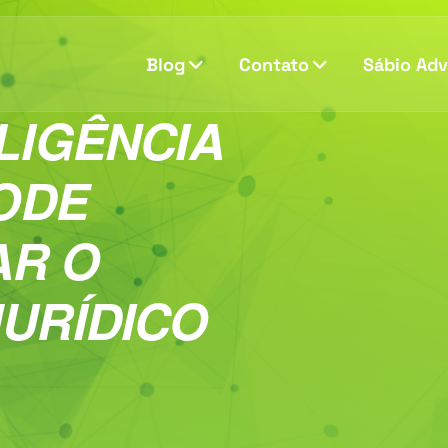
Blog
Contato
Sábio Ad
LIGÊNCIA
PODE
R O
URÍDICO