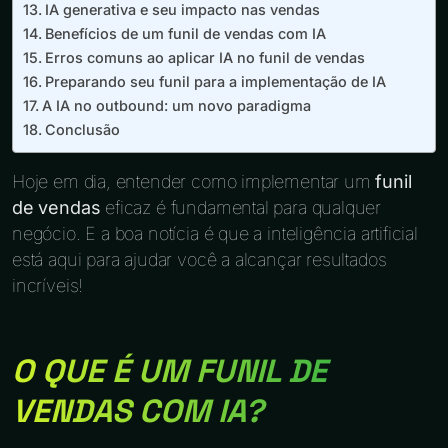
IA generativa e seu impacto nas vendas
Benefícios de um funil de vendas com IA
Erros comuns ao aplicar IA no funil de vendas
Preparando seu funil para a implementação de IA
A IA no outbound: um novo paradigma
Conclusão
Hoje em dia, entender como implementar um
funil
de vendas
eficaz é fundamental para qualquer
negócio. E a boa notícia é que a inteligência artificial
está aqui para ajudar você a alcançar resultados
incríveis!
O QUE É UM FUNIL DE
VENDAS COM IA?