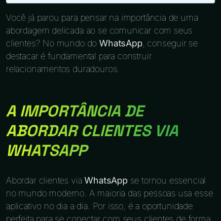
Você já parou para pensar na importância de uma
abordagem delicada ao se comunicar com seus
clientes? No mundo do
WhatsApp
, conseguir se
destacar é fundamental para construir
relacionamentos duradouros.
A IMPORTÂNCIA DE
ABORDAR CLIENTES VIA
WHATSAPP
Abordar clientes via
WhatsApp
se tornou essencial
no mundo moderno. A maioria das pessoas usa esse
aplicativo no dia a dia. Por isso, é a oportunidade
perfeita para se conectar com seus clientes de forma