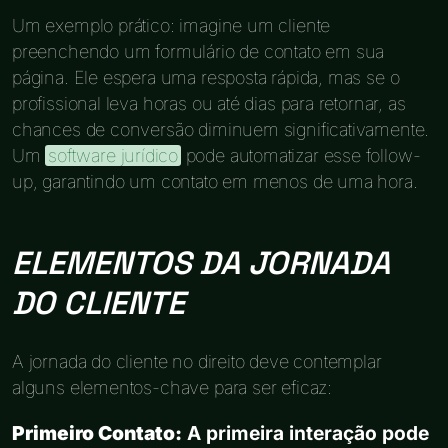
Um exemplo prático: imagine um cliente
preenchendo um formulário de contato em sua
página. Ele espera uma resposta rápida, mas se o
profissional leva horas ou até dias para retornar, as
chances de conversão diminuem significativamente.
Um
software jurídico
pode automatizar esse follow-
up, garantindo um contato em menos de uma hora.
ELEMENTOS DA JORNADA
DO CLIENTE
A jornada do cliente no direito deve contemplar
alguns elementos-chave para ser eficaz:
Primeiro Contato:
A primeira interação pode