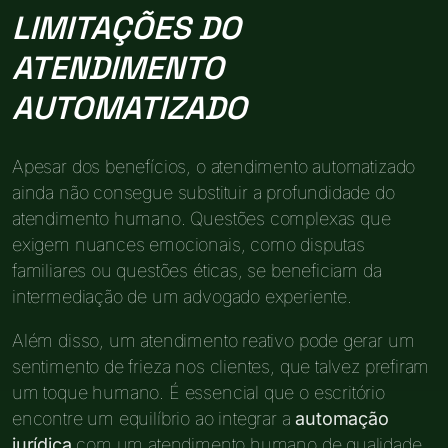
LIMITAÇÕES DO
ATENDIMENTO
AUTOMATIZADO
Apesar dos benefícios, o atendimento automatizado
ainda não consegue substituir a profundidade do
atendimento humano. Questões complexas que
exigem nuances emocionais, como disputas
familiares ou questões éticas, se beneficiam da
intermediação de um advogado experiente.
Além disso, um atendimento reativo pode gerar um
sentimento de frieza nos clientes, que talvez prefiram
um toque humano. É essencial que o escritório
encontre um equilíbrio ao integrar a
automação
jurídica
com um atendimento humano de qualidade.