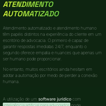
ATENDIMENTO
AUTOMATIZADO
Atendimento automatizado e atendimento humano
têm papéis distintos na experiência do cliente em um
escritório de advocacia. O primeiro é capaz de
garantir respostas imediatas 24/7, enquanto o
segundo oferece empatia e nuances que apenas um
ser humano pode proporcionar.
No entanto, muitos escritórios ainda hesitam em
adotar a automação por medo de perder a conexão
humana.
A utilização de um
software jurídico
com
inteligência artificial para advogados
pode