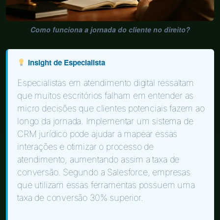
Como funciona a jornada do cliente no direito?
Insight de Especialista
Especialistas em atendimento digital ressaltam
que muitos escritórios falham em entender as
micro decisões que clientes potenciais fazem ao
longo da jornada. Implementar um sistema de
CRM jurídico pode ajudar a mapear essas
interações e otimizar o processo de
atendimento, aumentando assim a taxa de
conversão. Segundo a Salesforce, empresas
que utilizam essas ferramentas possuem uma
taxa de conversão 30% superior.