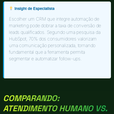
Insight de Especialista
Escolher um CRM que integre automação de
marketing pode dobrar a taxa de conversão de
leads qualificados. Segundo uma pesquisa da
HubSpot, 70% dos consumidores valorizam
uma comunicação personalizada, tornando
fundamental que a ferramenta permita
segmentar e automatizar follow-ups.
COMPARANDO:
ATENDIMENTO HUMANO VS.