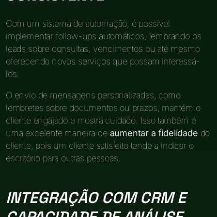
Com um sistema de automação, é possível
implementar follow-ups automáticos, lembrando os
leads sobre consultas, vencimentos ou até mesmo
oferecendo novos serviços que possam interessá-
los.
O envio de mensagens personalizadas, como
lembretes sobre documentos ou prazos, mantém o
cliente engajado e mostra cuidado. Isso também é
uma excelente maneira de
aumentar a fidelidade
do
cliente, pois um cliente satisfeito tende a indicar o
escritório para outras pessoas.
INTEGRAÇÃO COM CRM E