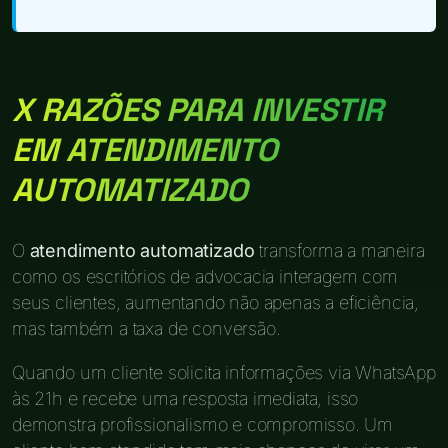
X RAZÕES PARA INVESTIR
EM ATENDIMENTO
AUTOMATIZADO
O
atendimento automatizado
transforma a maneira
como os escritórios de advocacia interagem com
seus clientes, aumentando não apenas a eficiência,
mas também a taxa de conversão.
Quando um cliente solicita informações via WhatsApp
às 21h e recebe uma resposta imediata, isso
demonstra profissionalismo e compromisso. Um