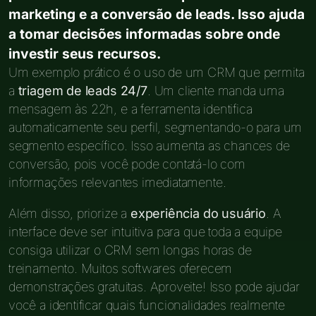
marketing e a conversão de leads. Isso ajuda
a tomar decisões informadas sobre onde
investir seus recursos.
Um exemplo prático é o uso de um CRM que permita
a
triagem de leads 24/7
. Um cliente manda uma
mensagem às 22h, e a ferramenta identifica
automaticamente seu perfil, segmentando-o para um
segmento específico. Isso aumenta as chances de
conversão, pois você pode contatá-lo com
informações relevantes imediatamente.
Além disso, priorize a
experiência do usuário
. A
interface deve ser intuitiva para que toda a equipe
consiga utilizar o CRM sem longas horas de
treinamento. Muitos softwares oferecem
demonstrações gratuitas. Aproveite! Isso pode ajudar
você a identificar quais funcionalidades realmente