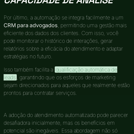
CAPACIDADE DE ANÁLISE
Por último, a automação se integra facilmente a um
CRM para advogados
, permitindo uma gestão mais
eficiente dos dados dos clientes. Com isso, você
pode monitorar o histórico de interações, gerar
relatórios sobre a eficácia do atendimento e adaptar
estratégias no futuro.
Isso também facilita a
qualificação automática de
leads
, garantindo que os esforços de marketing
sejam direcionados para aqueles que realmente estão
prontos para contratar serviços.
A adoção do atendimento automatizado pode parecer
desafiadora inicialmente, mas os benefícios em
potencial são inegáveis. Essa abordagem não só