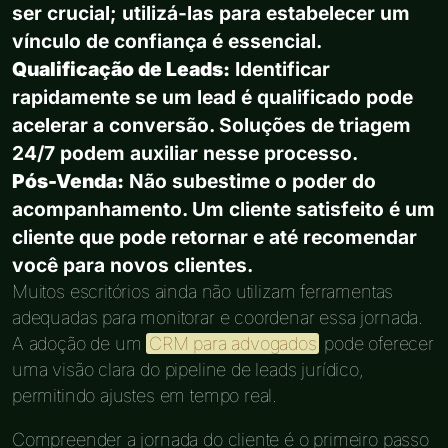
ser crucial; utilizá-las para estabelecer um
vínculo de confiança é essencial.
Qualificação de Leads:
Identificar
rapidamente se um lead é qualificado pode
acelerar a conversão. Soluções de triagem
24/7 podem auxiliar nesse processo.
Pós-Venda:
Não subestime o poder do
acompanhamento. Um cliente satisfeito é um
cliente que pode retornar e até recomendar
você para novos clientes.
Muitos escritórios ainda não utilizam ferramentas
adequadas para monitorar e coordenar essa jornada.
A adoção de um
CRM para advogados
pode oferecer
uma visão clara do pipeline de leads jurídico,
permitindo ajustes em tempo real.
Compreender a jornada do cliente é o primeiro passo