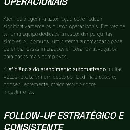
OPERACIONAIS
Além da triagem, a automação pode reduzir
significativamente os custos operacionais. Em vez de
ter uma equipe dedicada a responder perguntas
simples ou comuns, um sistema automatizado pode
gerenciar essas interações e liberar os advogados
para casos mais complexos.
A
eficiência do atendimento automatizado
muitas
vezes resulta em um custo por lead mais baixo e,
consequentemente, maior retorno sobre
investimento.
FOLLOW-UP ESTRATÉGICO E
CONSISTENTE