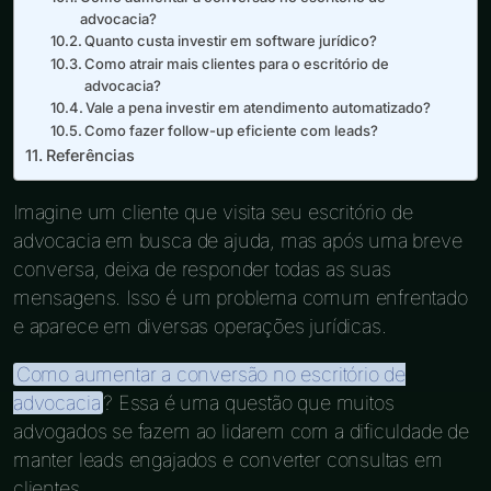
advocacia?
Quanto custa investir em software jurídico?
Como atrair mais clientes para o escritório de
advocacia?
Vale a pena investir em atendimento automatizado?
Como fazer follow-up eficiente com leads?
Referências
Imagine um cliente que visita seu escritório de
advocacia em busca de ajuda, mas após uma breve
conversa, deixa de responder todas as suas
mensagens. Isso é um problema comum enfrentado
e aparece em diversas operações jurídicas.
Como aumentar a conversão no escritório de
advocacia
? Essa é uma questão que muitos
advogados se fazem ao lidarem com a dificuldade de
manter leads engajados e converter consultas em
clientes.