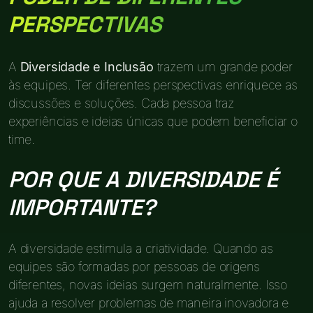
PERSPECTIVAS
A
Diversidade e Inclusão
trazem um grande poder
às equipes. Ter diferentes perspectivas enriquece as
discussões e soluções. Cada pessoa traz
experiências e ideias únicas que podem beneficiar o
time.
POR QUE A DIVERSIDADE É
IMPORTANTE?
A diversidade estimula a criatividade. Quando as
equipes são formadas por pessoas de origens
diferentes, novas ideias surgem naturalmente. Isso
ajuda a resolver problemas de maneira inovadora e