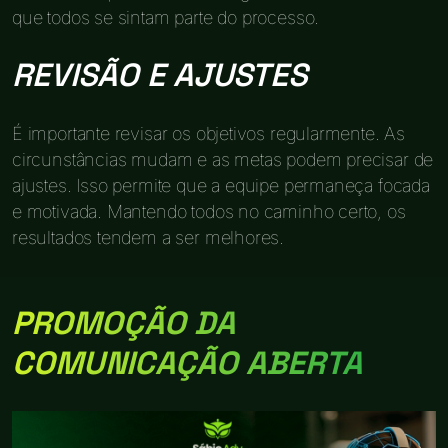
que todos se sintam parte do processo.
REVISÃO E AJUSTES
É importante revisar os objetivos regularmente. As
circunstâncias mudam e as metas podem precisar de
ajustes. Isso permite que a equipe permaneça focada
e motivada. Mantendo todos no caminho certo, os
resultados tendem a ser melhores.
PROMOÇÃO DA
COMUNICAÇÃO ABERTA