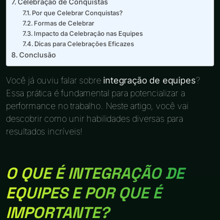
Celebração de Conquistas
Por que Celebrar Conquistas?
Formas de Celebrar
Impacto da Celebração nas Equipes
Dicas para Celebrações Eficazes
Conclusão
Você já ouviu falar sobre
integração de equipes
?
Essa prática é fundamental para potencializar a
performance no trabalho. Neste artigo, você vai
descobrir como unir habilidades diversas para
resultados incríveis!
O QUE É INTEGRAÇÃO DE
EQUIPES E POR QUE É
IMPORTANTE?