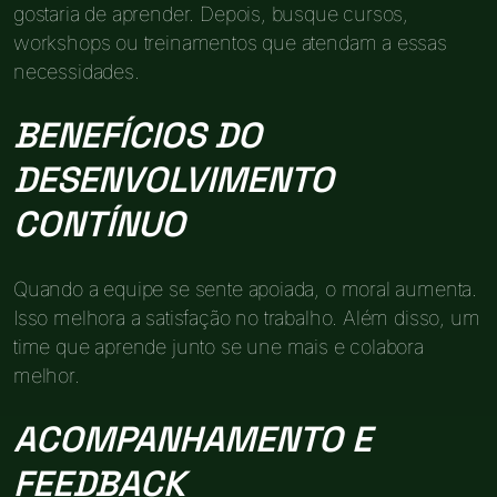
gostaria de aprender. Depois, busque cursos,
workshops ou treinamentos que atendam a essas
necessidades.
BENEFÍCIOS DO
DESENVOLVIMENTO
CONTÍNUO
Quando a equipe se sente apoiada, o moral aumenta.
Isso melhora a satisfação no trabalho. Além disso, um
time que aprende junto se une mais e colabora
melhor.
ACOMPANHAMENTO E
FEEDBACK