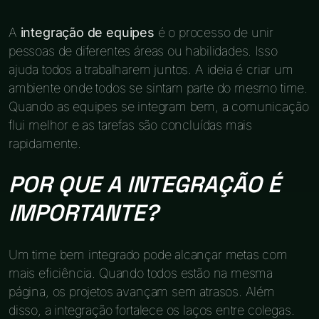
A
integração de equipes
é o processo de unir
pessoas de diferentes áreas ou habilidades. Isso
ajuda todos a trabalharem juntos. A ideia é criar um
ambiente onde todos se sintam parte do mesmo time.
Quando as equipes se integram bem, a comunicação
flui melhor e as tarefas são concluídas mais
rapidamente.
POR QUE A INTEGRAÇÃO É
IMPORTANTE?
Um time bem integrado pode alcançar metas com
mais eficiência. Quando todos estão na mesma
página, os projetos avançam sem atrasos. Além
disso, a integração fortalece os laços entre colegas.