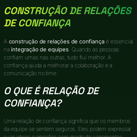
CONSTRUÇÃO DE RELAÇÕES
DE CONFIANÇA
A
construção de relações de confiança
é essencial
na
integração de equipes
. Quando as pessoas
confiam umas nas outras, tudo flui melhor. A
confiança ajuda a melhorar a colaboração e a
comunicação no time.
O QUE É RELAÇÃO DE
CONFIANÇA?
Uma relação de confiança significa que os membros
da equipe se sentem seguros. Eles podem expressar
suas ideias e opiniões sem medo de julgamentos.