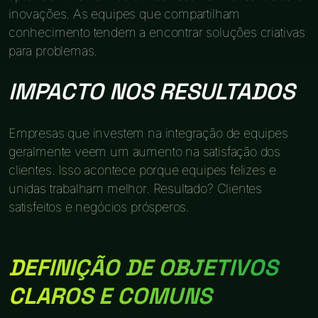
inovações. As equipes que compartilham
conhecimento tendem a encontrar soluções criativas
para problemas.
IMPACTO NOS RESULTADOS
Empresas que investem na integração de equipes
geralmente veem um aumento na satisfação dos
clientes. Isso acontece porque equipes felizes e
unidas trabalham melhor. Resultado? Clientes
satisfeitos e negócios prósperos.
DEFINIÇÃO DE OBJETIVOS
CLAROS E COMUNS