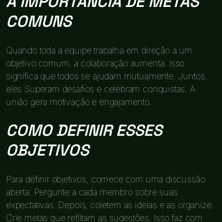
A IMPORTÂNCIA DE METAS
COMUNS
Quando toda a equipe trabalha em direção a um
objetivo comum, a colaboração aumenta. Isso
significa que todos se ajudam mutuamente. Juntos,
eles Superam desafios e celebram conquistas. A
união gera motivação e engajamento.
COMO DEFINIR ESSES
OBJETIVOS
Para definir objetivos, comece com uma discussão
aberta. Pergunte a cada membro sobre suas
expectativas. Depois, coletem as ideias e as organize.
Crie metas que reflitam as sugestões. Isso faz com