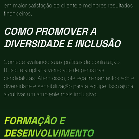
em maior satisfação do cliente e melhores resultados
financeiros.
COMO PROMOVER A
DIVERSIDADE E INCLUSÃO
Comece avaliando suas práticas de contratação.
Busque ampliar a variedade de perfis nas
candidaturas. Além disso, ofereça treinamentos sobre
diversidade e sensibilização para a equipe. Isso ajuda
a cultivar um ambiente mais inclusivo.
FORMAÇÃO E
DESENVOLVIMENTO