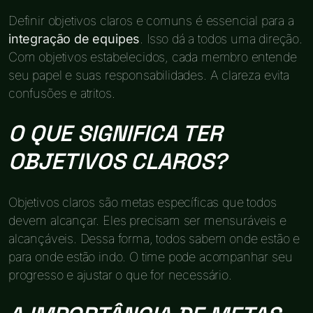
Definir objetivos claros e comuns é essencial para a
integração de equipes
. Isso dá a todos uma direção.
Com objetivos estabelecidos, cada membro entende
seu papel e suas responsabilidades. A clareza evita
confusões e atritos.
O QUE SIGNIFICA TER
OBJETIVOS CLAROS?
Objetivos claros são metas específicas que todos
devem alcançar. Eles precisam ser mensuráveis e
alcançáveis. Dessa forma, todos sabem onde estão e
para onde estão indo. O time pode acompanhar seu
progresso e ajustar o que for necessário.