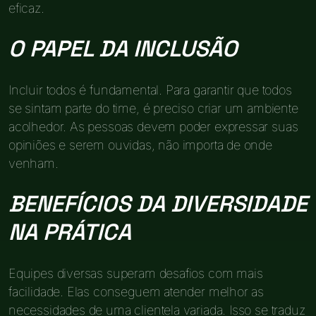
eficaz.
O PAPEL DA INCLUSÃO
Incluir todos é fundamental. Para garantir que todos
se sintam parte do time, é preciso criar um ambiente
acolhedor. As pessoas devem poder expressar suas
opiniões e serem ouvidas, não importa de onde
venham.
BENEFÍCIOS DA DIVERSIDADE
NA PRÁTICA
Equipes diversas superam desafios com mais
facilidade. Elas conseguem atender melhor as
necessidades de uma clientela variada. Isso se traduz