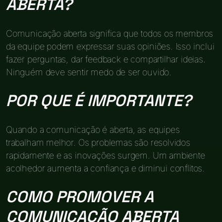
ABERTA?
Comunicação aberta significa que todos os membros
da equipe podem expressar suas opiniões. Isso inclui
fazer perguntas, dar feedback e compartilhar ideias.
Ninguém deve sentir medo de ser ouvido.
POR QUE É IMPORTANTE?
Quando a comunicação é aberta, as equipes
trabalham melhor. Os problemas são resolvidos
rapidamente e as inovações surgem. Um ambiente
acolhedor aumenta a confiança e diminui conflitos.
COMO PROMOVER A
COMUNICAÇÃO ABERTA