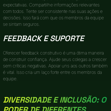
expectativas. Compartilhe informações relevantes
com todos. Tente ser consistente nas suas ações e
decisões. Isso fará com que os membros da equipe
se sintam seguros.
FEEDBACK E SUPORTE
Oferecer feedback construtivo é uma ótima maneira
de construir confiança. Ajude seus colegas a crescer
sem críticas negativas. Apoiar uns aos outros também
é vital. Isso cria um laço forte entre os membros da
equipe.
DIVERSIDADE E INCLUSÃO: O
PODER DE DIFERENTES