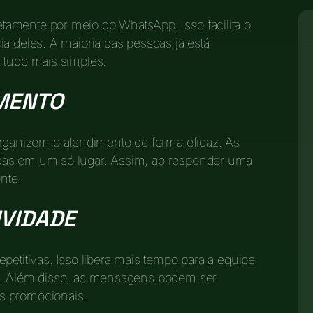
amente por meio do WhatsApp. Isso facilita o
a deles. A maioria das pessoas já está
 tudo mais simples.
MENTO
anizem o atendimento de forma eficaz. As
das em um só lugar. Assim, ao responder uma
nte.
VIDADE
petitivas. Isso libera mais tempo para a equipe
es. Além disso, as mensagens podem ser
s promocionais.