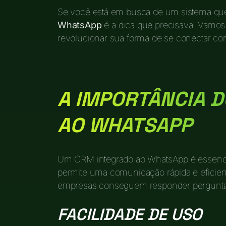
Se você está em busca de um sistema que
WhatsApp
é a dica que precisava! Vamos
revolucionar sua forma de se conectar com
A IMPORTÂNCIA 
AO WHATSAPP
Um CRM integrado ao WhatsApp é essencia
permite uma comunicação rápida e eficient
empresas conseguem responder perguntas
FACILIDADE DE USO