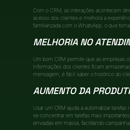
Com o CRM, as interações acontecem diret
acesso dos clientes e melhora a experiênci
familiarizada com o WhatsApp, o que torna
MELHORIA NO ATENDI
Um bom CRM permite que as empresas org
informações dos clientes ficam armazena
mensagem, é fácil saber o histórico do clie
AUMENTO DA PRODUTI
Usar um CRM ajuda a automatizar tarefas re
se concentrar em tarefas mais important
enviadas em massa, facilitando campanha