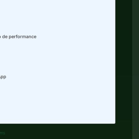
o de performance
App
ams