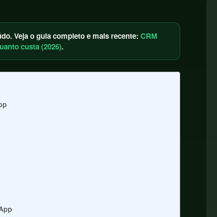
o. Veja o guia completo e mais recente:
CRM
uanto custa (2026)
.
pp
sApp