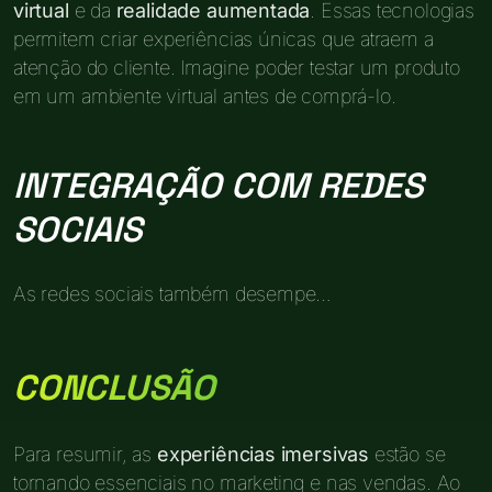
virtual
e da
realidade aumentada
. Essas tecnologias
permitem criar experiências únicas que atraem a
atenção do cliente. Imagine poder testar um produto
em um ambiente virtual antes de comprá-lo.
INTEGRAÇÃO COM REDES
SOCIAIS
As redes sociais também desempe…
CONCLUSÃO
Para resumir, as
experiências imersivas
estão se
tornando essenciais no marketing e nas vendas. Ao