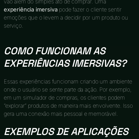
vão além do simples ato de comprar. Uma
experiência imersiva
pode fazer o cliente sentir
emoções que o levem a decidir por um produto ou
serviço.
COMO FUNCIONAM AS
EXPERIÊNCIAS IMERSIVAS?
Essas experiências funcionam criando um ambiente
onde o usuário se sente parte da ação. Por exemplo,
em um simulador de compras, os clientes podem
“explorar” produtos de maneira mais envolvente. Isso
gera uma conexão mais pessoal e memorável.
EXEMPLOS DE APLICAÇÕES