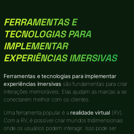
FERRAMENTAS E
TECNOLOGIAS PARA
IMPLEMENTAR
EXPERIÊNCIAS IMERSIVAS
Ferramentas e tecnologias para implementar
experiências imersivas
são fundamentais para criar
interações memoráveis. Elas ajudam as marcas a se
conectarem melhor com os clientes.
Uma ferramenta popular é a
realidade virtual
(RV).
Com a RV, é possível criar mundos tridimensionais
onde os usuários podem interagir. Isso pode ser