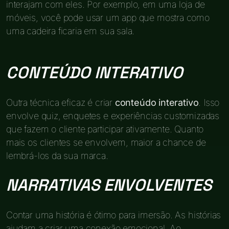
interajam com eles. Por exemplo, em uma loja de
móveis, você pode usar um app que mostra como
uma cadeira ficaria em sua sala.
CONTEÚDO INTERATIVO
Outra técnica eficaz é criar
conteúdo interativo
. Isso
envolve quiz, enquetes e experiências customizadas
que fazem o cliente participar ativamente. Quanto
mais os clientes se envolvem, maior a chance de
lembrá-los da sua marca.
NARRATIVAS ENVOLVENTES
Contar uma história é ótimo para imersão. As histórias
ajudam a criar uma conexão emocional. Ao