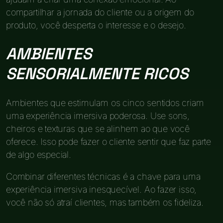
compartilhar a jornada do cliente ou a origem do
produto, você desperta o interesse e o desejo.
AMBIENTES
SENSORIALMENTE RICOS
Ambientes que estimulam os cinco sentidos criam
uma experiência imersiva poderosa. Use sons,
cheiros e texturas que se alinhem ao que você
oferece. Isso pode fazer o cliente sentir que faz parte
de algo especial.
Combinar diferentes técnicas é a chave para uma
experiência imersiva inesquecível. Ao fazer isso,
você não só atraí clientes, mas também os fideliza.