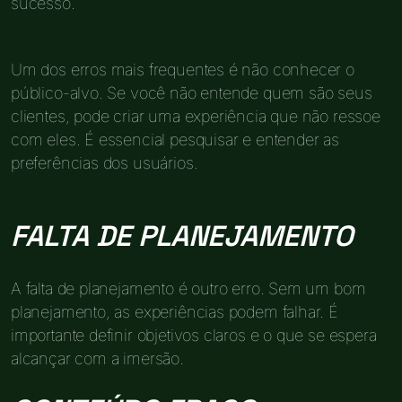
sucesso.
Um dos erros mais frequentes é não conhecer o
público-alvo. Se você não entende quem são seus
clientes, pode criar uma experiência que não ressoe
com eles. É essencial pesquisar e entender as
preferências dos usuários.
FALTA DE PLANEJAMENTO
A falta de planejamento é outro erro. Sem um bom
planejamento, as experiências podem falhar. É
importante definir objetivos claros e o que se espera
alcançar com a imersão.