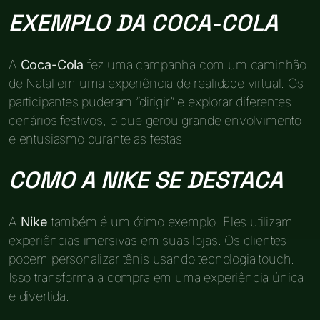
EXEMPLO DA COCA-COLA
A
Coca-Cola
fez uma campanha com um caminhão
de Natal em uma experiência de realidade virtual. Os
participantes puderam “dirigir” e explorar diferentes
cenários festivos, o que gerou grande envolvimento
e entusiasmo durante as festas.
COMO A NIKE SE DESTACA
A
Nike
também é um ótimo exemplo. Eles utilizam
experiências imersivas em suas lojas. Os clientes
podem personalizar tênis usando tecnologia touch.
Isso transforma a compra em uma experiência única
e divertida.