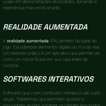
usado em demonstrações de produtos, tornando a
experiência mais emocionante.
REALIDADE AUMENTADA
A
realidade aumentada
(RA) também faz parte do
jogo. Ela sobrepõe elementos digitais ao mundo real.
Um exemplo prático é um aplicativo que permite ver
como um móvel ficaria em sua casa antes de
comprar.
SOFTWARES INTERATIVOS
Softwares que criam conteúdos interativos são outra
opção. Plataformas que permitem quizzes e
simuladores ajudam a manter os clientes envolvidos.