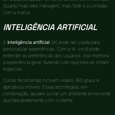
Quanto mais eles interagem, mais forte é a conexão
com a marca.
INTELIGÊNCIA ARTIFICIAL
A
inteligência artificial
(IA) pode ser usada para
personalizar experiências. Com a IA, você pode
entender as preferências dos usuários. Isso melhora
a experiência geral, fazendo com que eles se sintam
especiais.
Outras ferramentas incluem vídeos 360 graus e
aplicativos móveis. Essas tecnologias, em
combinação, ajudam a criar um ambiente envolvente
que fala diretamente com o cliente.