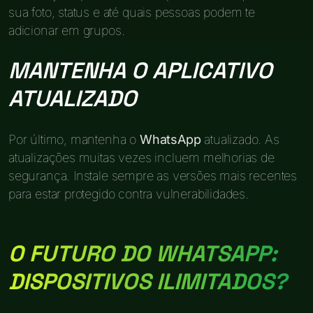
sua foto, status e até quais pessoas podem te
adicionar em grupos.
MANTENHA O APLICATIVO
ATUALIZADO
Por último, mantenha o
WhatsApp
atualizado. As
atualizações muitas vezes incluem melhorias de
segurança. Instale sempre as versões mais recentes
para estar protegido contra vulnerabilidades.
O FUTURO DO WHATSAPP:
DISPOSITIVOS ILIMITADOS?