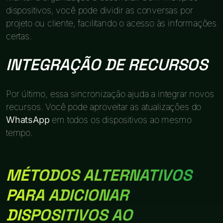
dispositivos, você pode dividir as conversas por
projeto ou cliente, facilitando o acesso às informações
certas.
INTEGRAÇÃO DE RECURSOS
Por último, essa sincronização ajuda a integrar novos
recursos. Você pode aproveitar as atualizações do
WhatsApp
em todos os dispositivos ao mesmo
tempo.
MÉTODOS ALTERNATIVOS
PARA ADICIONAR
DISPOSITIVOS AO