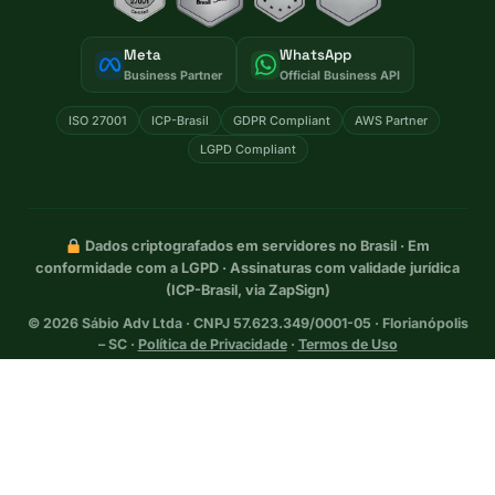
Meta
WhatsApp
Business Partner
Official Business API
ISO 27001
ICP-Brasil
GDPR Compliant
AWS Partner
LGPD Compliant
Dados criptografados em servidores no Brasil · Em
conformidade com a LGPD · Assinaturas com validade jurídica
(ICP-Brasil, via ZapSign)
©
2026
Sábio Adv Ltda · CNPJ 57.623.349/0001-05 · Florianópolis
– SC ·
Política de Privacidade
·
Termos de Uso