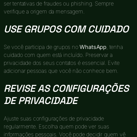
ser tentativas de fraudes ou phishing. Sempre
verifique a origem da mensagem.
USE GRUPOS COM CUIDADO
Se você participa de grupos no
WhatsApp
, tenha
cuidado com quem está incluído. Preservar a
privacidade dos seus contatos é essencial. Evite
adicionar pessoas que você não conhece bem.
REVISE AS CONFIGURAÇÕES
DE PRIVACIDADE
Ajuste suas configurações de privacidade
regularmente. Escolha quem pode ver suas
informações pessoais. Você pode decidir quem vê