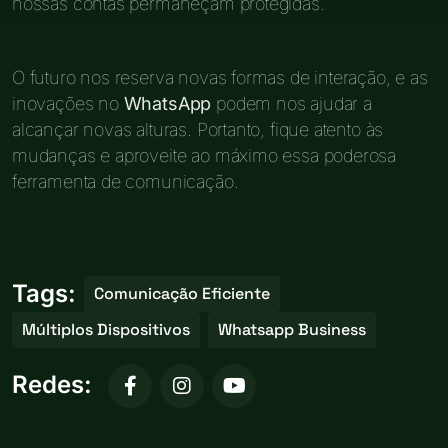
nossas contas permaneçam protegidas.
O futuro nos reserva novas formas de interação, e as
inovações no
WhatsApp
podem nos ajudar a
alcançar novas alturas. Portanto, fique atento às
mudanças e aproveite ao máximo essa poderosa
ferramenta de comunicação.
Tags:
Comunicação Eficiente
Múltiplos Dispositivos
Whatsapp Business
Redes: