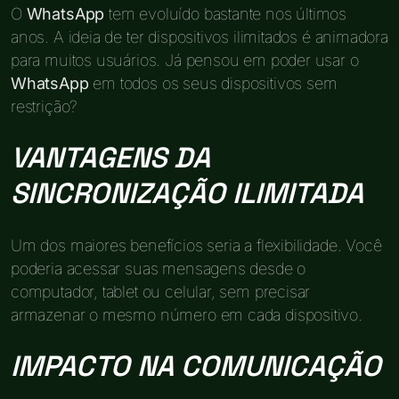
O
WhatsApp
tem evoluído bastante nos últimos
anos. A ideia de ter dispositivos ilimitados é animadora
para muitos usuários. Já pensou em poder usar o
WhatsApp
em todos os seus dispositivos sem
restrição?
VANTAGENS DA
SINCRONIZAÇÃO ILIMITADA
Um dos maiores benefícios seria a flexibilidade. Você
poderia acessar suas mensagens desde o
computador, tablet ou celular, sem precisar
armazenar o mesmo número em cada dispositivo.
IMPACTO NA COMUNICAÇÃO