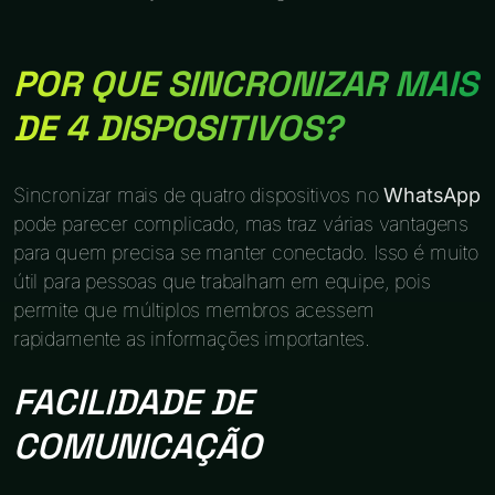
POR QUE SINCRONIZAR MAIS
DE 4 DISPOSITIVOS?
Sincronizar mais de quatro dispositivos no
WhatsApp
pode parecer complicado, mas traz várias vantagens
para quem precisa se manter conectado. Isso é muito
útil para pessoas que trabalham em equipe, pois
permite que múltiplos membros acessem
rapidamente as informações importantes.
FACILIDADE DE
COMUNICAÇÃO