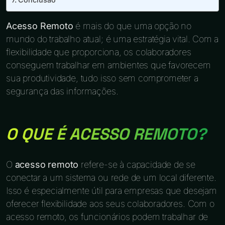
Acesso Remoto
é mais do que uma opção no
mundo do trabalho atual; é uma estratégia vital. Com a
flexibilidade que proporciona, os colaboradores
conseguem trabalhar em ambientes que favorecem
sua produtividade, tudo isso sem comprometer a
segurança das informações.
O QUE É ACESSO REMOTO?
O
acesso remoto
refere-se à capacidade de se
conectar a um sistema ou rede de um local diferente.
Isso é especialmente útil para empresas que desejam
oferecer flexibilidade aos seus colaboradores. Com o
acesso remoto, os funcionários podem trabalhar de