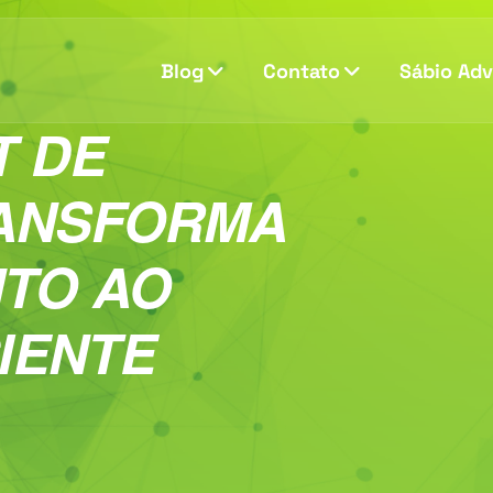
Blog
Contato
Sábio Ad
T DE
ANSFORMA
NTO AO
CIENTE