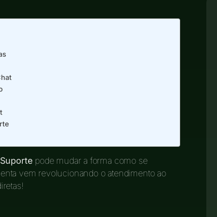
as
Chat
o
t
rte
 Suporte
pode mudar a forma como se
menta vem revolucionando o atendimento ao
iretas!