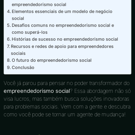
empreendedorismo social
Elementos essenciais de um modelo de negócio
social
Desafios comuns no empreendedorismo social e
como superá-los
Histórias de sucesso no empreendedorismo social
Recursos e redes de apoio para empreendedores
sociais
O futuro do empreendedorismo social
Conclusão
Você já parou para pensar no poder transformador do
empreendedorismo social
? Essa abordagem não só
visa lucros, mas também busca soluções inovadoras
para problemas sociais. Vem com a gente e descubra
como você pode se tornar um agente de mudança!