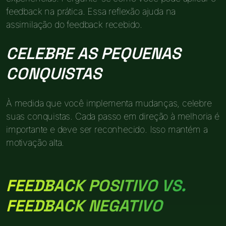
feedback na prática. Essa reflexão ajuda na
assimilação do feedback recebido.
CELEBRE AS PEQUENAS
CONQUISTAS
À medida que você implementa mudanças, celebre
suas conquistas. Cada passo em direção à melhoria é
importante e deve ser reconhecido. Isso mantém a
motivação alta.
FEEDBACK POSITIVO VS.
FEEDBACK NEGATIVO