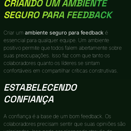
CRIANDO UM AMBIENTE
SEGURO PARA FEEDBACK
Criar um
ambiente seguro para feedback
é
essencial para qualquer equipe. Um ambiente
positivo permite que todos falem abertamente sobre
suas preocupações. Isso faz com que tanto os
colaboradores quanto os líderes se sintam
confortáveis em compartilhar críticas construtivas.
ESTABELECENDO
CONFIANÇA
A confiança é a base de um bom feedback. Os
colaboradores precisam sentir que suas opiniões são