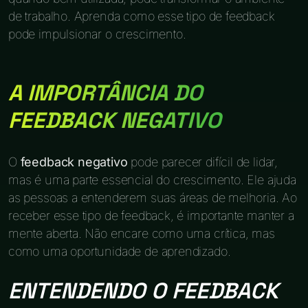
de trabalho. Aprenda como esse tipo de feedback
pode impulsionar o crescimento.
A IMPORTÂNCIA DO
FEEDBACK NEGATIVO
O
feedback negativo
pode parecer difícil de lidar,
mas é uma parte essencial do crescimento. Ele ajuda
as pessoas a entenderem suas áreas de melhoria. Ao
receber esse tipo de feedback, é importante manter a
mente aberta. Não encare como uma crítica, mas
como uma oportunidade de aprendizado.
ENTENDENDO O FEEDBACK