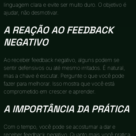
linguagem clara e evite ser muito duro. O objetivo é
ajudar, não desmotivar.
A REAÇÃO AO FEEDBACK
NEGATIVO
Ao receber feedback negativo, alguns podem se
sentir defensivos ou até mesmo irritados. É natural,
mas a chave é escutar. Pergunte o que você pode
fazer para melhorar. Isso mostra que você está
comprometido em crescer e aprender.
A IMPORTÂNCIA DA PRÁTICA
Com o tempo, você pode se acostumar a dar e
receber feedback negativo. Quanto mais você pratica,