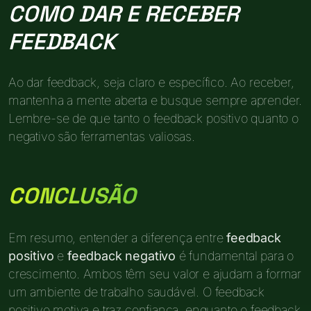
COMO DAR E RECEBER
FEEDBACK
Ao dar feedback, seja claro e específico. Ao receber,
mantenha a mente aberta e busque sempre aprender.
Lembre-se de que tanto o feedback positivo quanto o
negativo são ferramentas valiosas.
CONCLUSÃO
Em resumo, entender a diferença entre
feedback
positivo
e
feedback negativo
é fundamental para o
crescimento. Ambos têm seu valor e ajudam a formar
um ambiente de trabalho saudável. O feedback
positivo motiva e traz confiança, enquanto o feedback