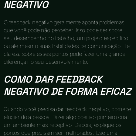
NEGATIVO
O feedback negativo geralmente aponta problemas
que você pode não perceber. Isso pode ser sobre
seu desempenho no trabalho, um projeto específico
ou até mesmo suas habilidades de comunicação. Ter
clareza sobre esses pontos pode fazer uma grande
diferença no seu desenvolvimento.
COMO DAR FEEDBACK
NEGATIVO DE FORMA EFICAZ
Quando você precisa dar feedback negativo, comece
elogiando a pessoa. Dizer algo positivo primeiro cria
um ambiente mais receptivo. Depois, explique os
pontos que precisam ser melhorados. Use uma