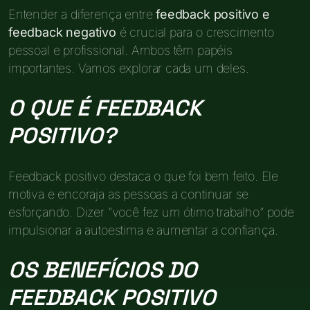
Entender a diferença entre
feedback positivo e
feedback negativo
é crucial para o crescimento
pessoal e profissional. Ambos têm papéis
importantes. Vamos explorar cada um deles.
O QUE É FEEDBACK
POSITIVO?
Feedback positivo destaca o que foi bem feito. Ele
motiva e encoraja as pessoas a continuar se
esforçando. Dizer “você fez um ótimo trabalho” pode
impulsionar a autoestima e aumentar a confiança.
OS BENEFÍCIOS DO
FEEDBACK POSITIVO