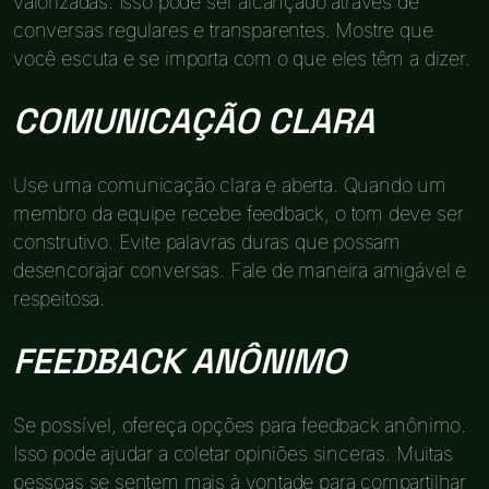
valorizadas. Isso pode ser alcançado através de
conversas regulares e transparentes. Mostre que
você escuta e se importa com o que eles têm a dizer.
COMUNICAÇÃO CLARA
Use uma comunicação clara e aberta. Quando um
membro da equipe recebe feedback, o tom deve ser
construtivo. Evite palavras duras que possam
desencorajar conversas. Fale de maneira amigável e
respeitosa.
FEEDBACK ANÔNIMO
Se possível, ofereça opções para feedback anônimo.
Isso pode ajudar a coletar opiniões sinceras. Muitas
pessoas se sentem mais à vontade para compartilhar