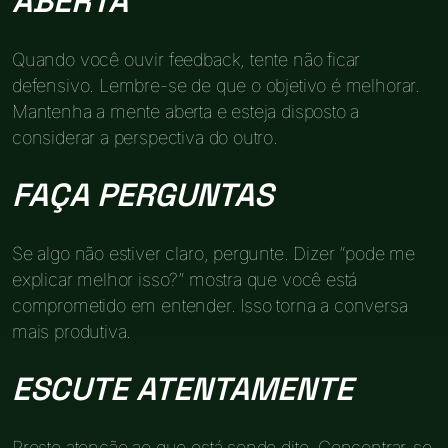
ABERTA
Quando você ouvir feedback, tente não ficar
defensivo. Lembre-se de que o objetivo é melhorar.
Mantenha a mente aberta e esteja disposto a
considerar a perspectiva do outro.
FAÇA PERGUNTAS
Se algo não estiver claro, pergunte. Dizer “pode me
explicar melhor isso?” mostra que você está
comprometido em entender. Isso torna a conversa
mais produtiva.
ESCUTE ATENTAMENTE
Preste atenção ao que está sendo dito. Concentrar-se