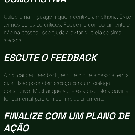
Utilize uma linguagem que incentive a melhoria. Evite
termos duros ou críticos. Foque no comportamento e
não na pessoa. Isso ajuda a evitar que ela se sinta
atacada.
ESCUTE O FEEDBACK
Após dar seu feedback, escute o que a pessoa tem a
dizer. Isso pode abrir espaço para um diálogo
construtivo. Mostrar que você está disposto a ouvir é
fundamental para um bom relacionamento.
FINALIZE COM UM PLANO DE
AÇÃO