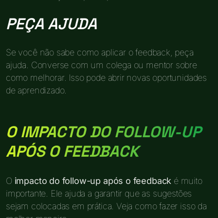
PEÇA AJUDA
Se você não sabe como aplicar o feedback, peça
ajuda. Converse com um colega ou mentor sobre
como melhorar. Isso pode abrir novas oportunidades
de aprendizado.
O IMPACTO DO FOLLOW-UP
APÓS O FEEDBACK
O
impacto do follow-up após o feedback
é muito
importante. Ele ajuda a garantir que as sugestões
sejam colocadas em prática. Veja como fazer isso da