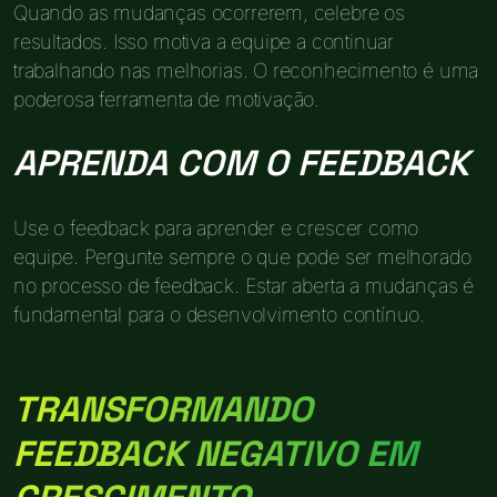
Quando as mudanças ocorrerem, celebre os
resultados. Isso motiva a equipe a continuar
trabalhando nas melhorias. O reconhecimento é uma
poderosa ferramenta de motivação.
APRENDA COM O FEEDBACK
Use o feedback para aprender e crescer como
equipe. Pergunte sempre o que pode ser melhorado
no processo de feedback. Estar aberta a mudanças é
fundamental para o desenvolvimento contínuo.
TRANSFORMANDO
FEEDBACK NEGATIVO EM