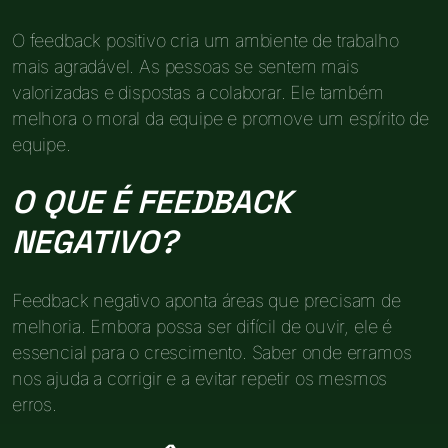
O feedback positivo cria um ambiente de trabalho
mais agradável. As pessoas se sentem mais
valorizadas e dispostas a colaborar. Ele também
melhora o moral da equipe e promove um espírito de
equipe.
O QUE É FEEDBACK
NEGATIVO?
Feedback negativo aponta áreas que precisam de
melhoria. Embora possa ser difícil de ouvir, ele é
essencial para o crescimento. Saber onde erramos
nos ajuda a corrigir e a evitar repetir os mesmos
erros.