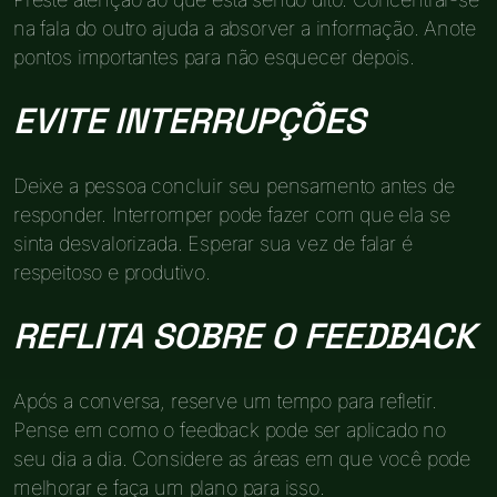
na fala do outro ajuda a absorver a informação. Anote
pontos importantes para não esquecer depois.
EVITE INTERRUPÇÕES
Deixe a pessoa concluir seu pensamento antes de
responder. Interromper pode fazer com que ela se
sinta desvalorizada. Esperar sua vez de falar é
respeitoso e produtivo.
REFLITA SOBRE O FEEDBACK
Após a conversa, reserve um tempo para refletir.
Pense em como o feedback pode ser aplicado no
seu dia a dia. Considere as áreas em que você pode
melhorar e faça um plano para isso.