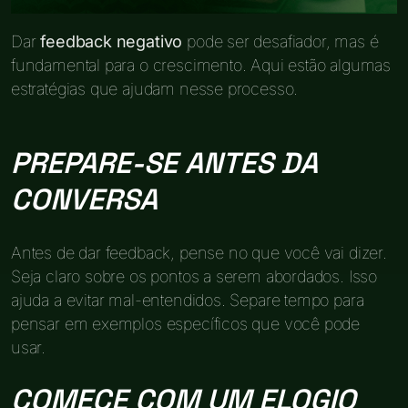
Dar
feedback negativo
pode ser desafiador, mas é
fundamental para o crescimento. Aqui estão algumas
estratégias que ajudam nesse processo.
PREPARE-SE ANTES DA
CONVERSA
Antes de dar feedback, pense no que você vai dizer.
Seja claro sobre os pontos a serem abordados. Isso
ajuda a evitar mal-entendidos. Separe tempo para
pensar em exemplos específicos que você pode
usar.
COMECE COM UM ELOGIO