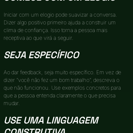
Iniciar com um elogio pode suavizar a conversa.
Dizer algo positivo primeiro ajuda a construir um
clima de confiança. Isso torna a pessoa mais
receptiva ao que virá a seguir.
SEJA ESPECÍFICO
Ao dar feedback, seja muito específico. Em vez de
dizer “você não fez um bom trabalho”, descreva o
que não funcionou. Use exemplos concretos para
que a pessoa entenda claramente o que precisa
mudar.
USE UMA LINGUAGEM
CONSTRUTIVA