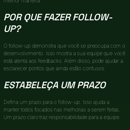
melhor maneira.
POR QUE FAZER FOLLOW-
UP?
O follow-up demonstra que você se preocupa com o
desenvolvimento. Isso mostra a sua equipe que você
está atenta aos feedbacks. Além disso, pode ajudar a
esclarecer pontos que ainda estão confusos.
ESTABELEÇA UM PRAZO
Defina um prazo para o follow-up. Isso ajuda a
manter todos focados nas melhorias a serem feitas.
Um prazo claro traz responsabilidade para a equipe.