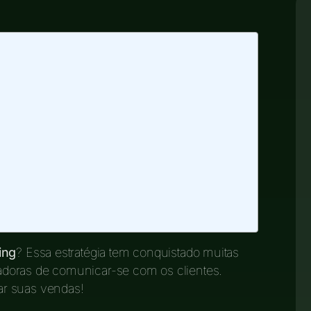
ing
? Essa estratégia tem conquistado muitas
doras de comunicar-se com os clientes.
ar suas vendas!