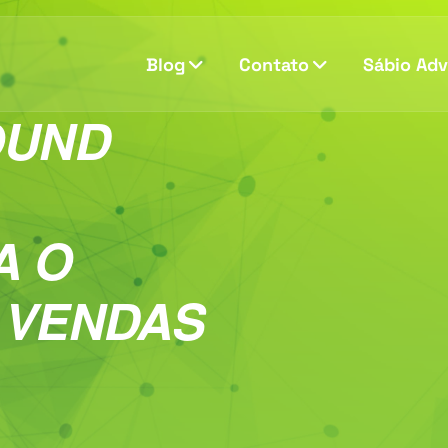
Blog
Contato
Sábio Ad
OUND
A O
 VENDAS