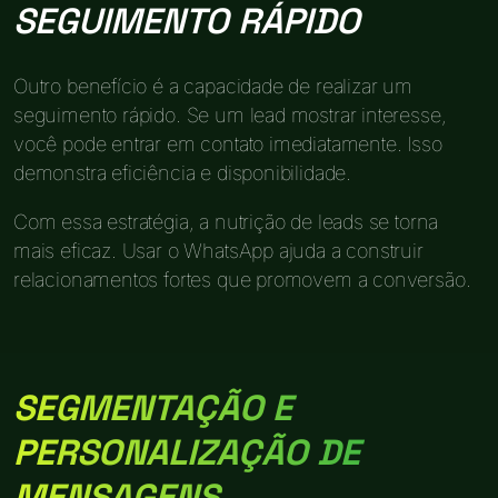
SEGUIMENTO RÁPIDO
Outro benefício é a capacidade de realizar um
seguimento rápido. Se um lead mostrar interesse,
você pode entrar em contato imediatamente. Isso
demonstra eficiência e disponibilidade.
Com essa estratégia, a nutrição de leads se torna
mais eficaz. Usar o WhatsApp ajuda a construir
relacionamentos fortes que promovem a conversão.
SEGMENTAÇÃO E
PERSONALIZAÇÃO DE
MENSAGENS