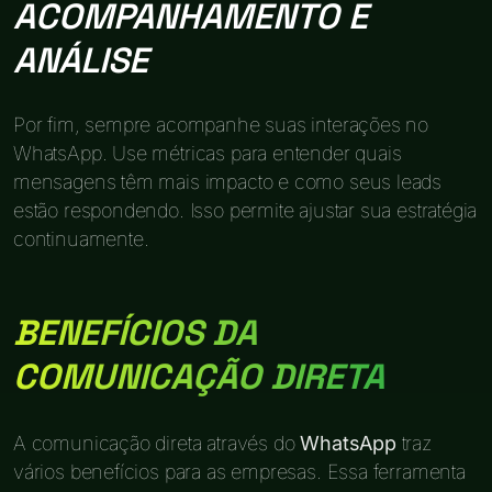
ACOMPANHAMENTO E
ANÁLISE
Por fim, sempre acompanhe suas interações no
WhatsApp. Use métricas para entender quais
mensagens têm mais impacto e como seus leads
estão respondendo. Isso permite ajustar sua estratégia
continuamente.
BENEFÍCIOS DA
COMUNICAÇÃO DIRETA
A comunicação direta através do
WhatsApp
traz
vários benefícios para as empresas. Essa ferramenta