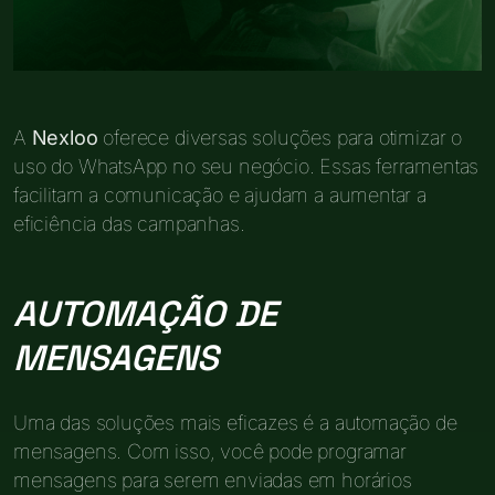
A
Nexloo
oferece diversas soluções para otimizar o
uso do WhatsApp no seu negócio. Essas ferramentas
facilitam a comunicação e ajudam a aumentar a
eficiência das campanhas.
AUTOMAÇÃO DE
MENSAGENS
Uma das soluções mais eficazes é a automação de
mensagens. Com isso, você pode programar
mensagens para serem enviadas em horários