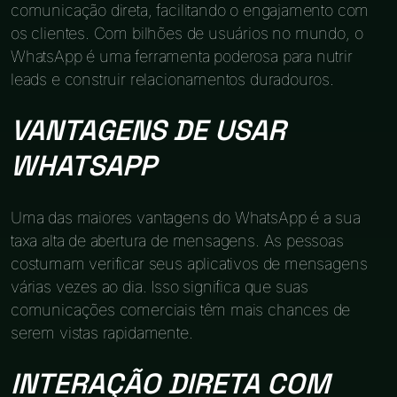
comunicação direta, facilitando o engajamento com
os clientes. Com bilhões de usuários no mundo, o
WhatsApp é uma ferramenta poderosa para nutrir
leads e construir relacionamentos duradouros.
VANTAGENS DE USAR
WHATSAPP
Uma das maiores vantagens do WhatsApp é a sua
taxa alta de abertura de mensagens. As pessoas
costumam verificar seus aplicativos de mensagens
várias vezes ao dia. Isso significa que suas
comunicações comerciais têm mais chances de
serem vistas rapidamente.
INTERAÇÃO DIRETA COM