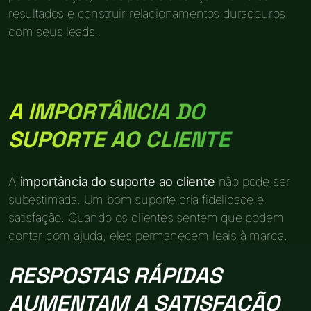
resultados e construir relacionamentos duradouros
com seus leads.
A IMPORTÂNCIA DO
SUPORTE AO CLIENTE
A
importância do suporte ao cliente
não pode ser
subestimada. Um bom suporte cria fidelidade e
satisfação. Quando os clientes sentem que podem
contar com ajuda, eles permanecem leais à marca.
RESPOSTAS RÁPIDAS
AUMENTAM A SATISFAÇÃO