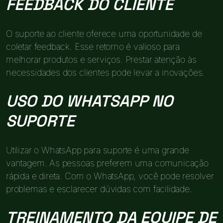
FEEDBACK DO CLIENTE
O suporte ao cliente oferece uma oportunidade de
coletar feedback. Esse retorno é valioso para
melhorar produtos e serviços. Prestar atenção às
necessidades dos clientes pode levar a inovações.
USO DO WHATSAPP NO
SUPORTE
Utilizar o WhatsApp para suporte é uma grande
vantagem. As pessoas preferem uma comunicação
rápida e direta. Com o WhatsApp, você pode resolver
problemas e esclarecer dúvidas com facilidade.
TREINAMENTO DA EQUIPE DE