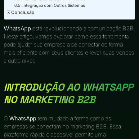
Integração com Outros Sistemas
Conclusão
WhatsApp
está revolucionando a comunicação B2B.
Neste artigo, vamos explorar como essa ferramenta
pode ajudar sua empresa a se conectar de forma
mais eficiente com seus clientes e levar suas vendas
a outro nível.
INTRODUÇÃO AO WHATSAPP
NO MARKETING B2B
O
WhatsApp
tem mudado a forma como as
empresas se conectam no marketing B2B. Essa
plataforma rápida e acessível permite uma