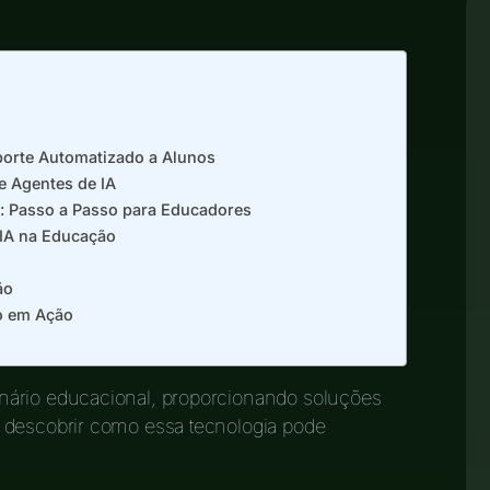
orte Automatizado a Alunos
e Agentes de IA
: Passo a Passo para Educadores
 IA na Educação
ão
o em Ação
nário educacional, proporcionando soluções
 descobrir como essa tecnologia pode