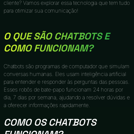
cliente? Vamos explorar essa tecnologia que tem tudo
para otimizar sua comunicação!
O QUE SÃO CHATBOTS E
COMO FUNCIONAM?
Chatbots são programas de computador que simulam
conversas humanas. Eles usam inteligência artificial
para entender e responder às perguntas das pessoas.
Esses robôs de bate-papo funcionam 24 horas por
dia, 7 dias por semana, ajudando a resolver dúvidas e
a oferecer informações rapidamente.
COMO OS CHATBOTS