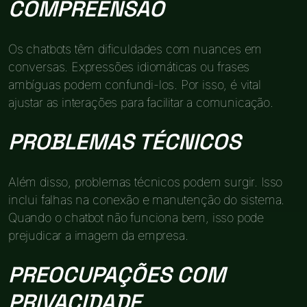
COMPREENSÃO
Os chatbots têm dificuldades com nuances em
conversas. Expressões idiomáticas ou frases
ambíguas podem confundi-los. Por isso, é vital
ajustar as interações para facilitar a comunicação.
PROBLEMAS TÉCNICOS
Além disso, problemas técnicos podem surgir. Isso
inclui falhas na conexão e manutenção do sistema.
Quando o chatbot não funciona bem, isso pode
prejudicar a imagem da empresa.
PREOCUPAÇÕES COM
PRIVACIDADE