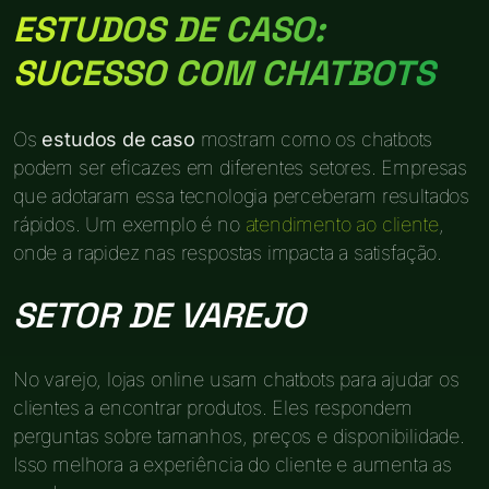
ESTUDOS DE CASO:
SUCESSO COM CHATBOTS
Os
estudos de caso
mostram como os chatbots
podem ser eficazes em diferentes setores. Empresas
que adotaram essa tecnologia perceberam resultados
rápidos. Um exemplo é no
atendimento ao cliente
,
onde a rapidez nas respostas impacta a satisfação.
SETOR DE VAREJO
No varejo, lojas online usam chatbots para ajudar os
clientes a encontrar produtos. Eles respondem
perguntas sobre tamanhos, preços e disponibilidade.
Isso melhora a experiência do cliente e aumenta as