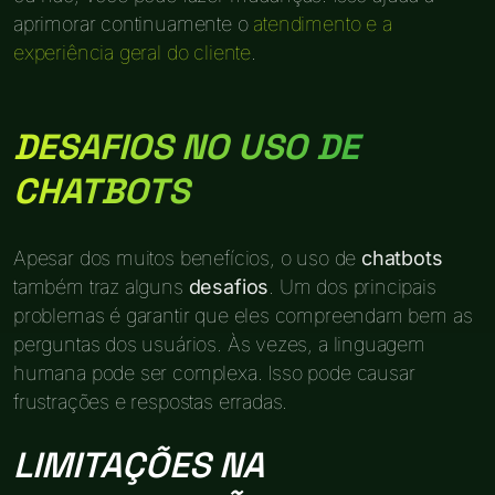
aprimorar continuamente o
atendimento e a
experiência geral do cliente
.
DESAFIOS NO USO DE
CHATBOTS
Apesar dos muitos benefícios, o uso de
chatbots
também traz alguns
desafios
. Um dos principais
problemas é garantir que eles compreendam bem as
perguntas dos usuários. Às vezes, a linguagem
humana pode ser complexa. Isso pode causar
frustrações e respostas erradas.
LIMITAÇÕES NA