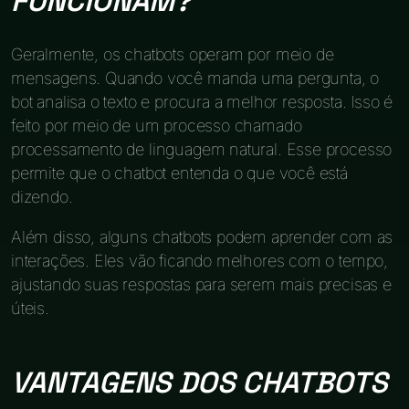
FUNCIONAM?
Geralmente, os chatbots operam por meio de
mensagens. Quando você manda uma pergunta, o
bot analisa o texto e procura a melhor resposta. Isso é
feito por meio de um processo chamado
processamento de linguagem natural. Esse processo
permite que o chatbot entenda o que você está
dizendo.
Além disso, alguns chatbots podem aprender com as
interações. Eles vão ficando melhores com o tempo,
ajustando suas respostas para serem mais precisas e
úteis.
VANTAGENS DOS CHATBOTS