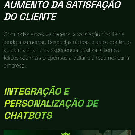
AUMENTO DA SATISFAÇÃO
DO CLIENTE
Com todas essas vantagens, a satisfação do cliente
tende a aumentar. Respostas rápidas e apoio contínuo
ajudam a criar uma experiência positiva. Clientes
felizes são mais propensos a voltar e a recomendar a
empresa.
INTEGRAÇÃO E
PERSONALIZAÇÃO DE
CHATBOTS