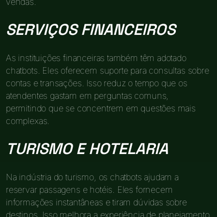
vendas.
SERVIÇOS FINANCEIROS
As instituições financeiras também têm adotado
chatbots. Eles oferecem suporte para consultas sobre
contas e transações. Isso reduz o tempo que os
atendentes gastam em perguntas comuns,
permitindo que se concentrem em questões mais
complexas.
TURISMO E HOTELARIA
Na indústria do turismo, os chatbots ajudam a
reservar passagens e hotéis. Eles fornecem
informações instantâneas e tiram dúvidas sobre
destinos. Isso melhora a experiência de planejamento