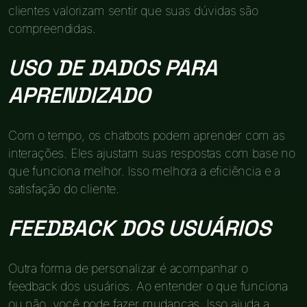
clientes valorizam sentir que suas dúvidas são
compreendidas.
USO DE DADOS PARA
APRENDIZADO
Com o tempo, os chatbots podem aprender com as
interações. Eles ajustam suas respostas com base no
que funciona melhor. Isso melhora a eficiência e a
satisfação do cliente.
FEEDBACK DOS USUÁRIOS
Outra forma de personalizar é acompanhar o
feedback dos usuários. Ao entender o que funciona
ou não, você pode fazer mudanças. Isso ajuda a