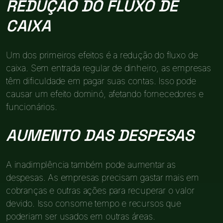
REDUÇÃO DO FLUXO DE
CAIXA
Um dos primeiros efeitos é a redução do fluxo de
caixa. Sem entrada regular de dinheiro, as empresas
têm dificuldade em pagar suas contas. Isso pode
causar um efeito dominó, afetando fornecedores e
funcionários.
AUMENTO DAS DESPESAS
A inadimplência também pode aumentar as
despesas. As empresas precisam gastar mais em
cobranças e outras ações para recuperar o valor
devido. Isso consome tempo e recursos que
poderiam ser usados em outras áreas.