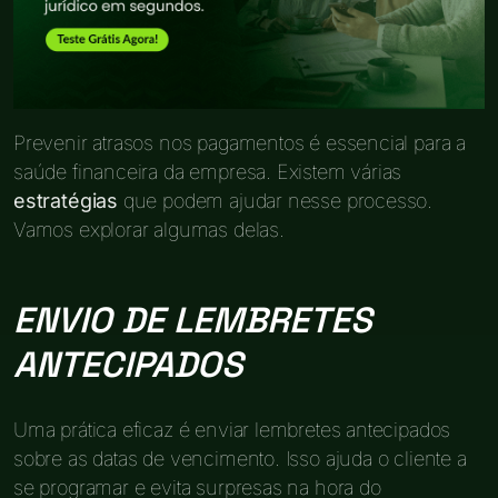
Prevenir atrasos nos pagamentos é essencial para a
saúde financeira da empresa. Existem várias
estratégias
que podem ajudar nesse processo.
Vamos explorar algumas delas.
ENVIO DE LEMBRETES
ANTECIPADOS
Uma prática eficaz é enviar lembretes antecipados
sobre as datas de vencimento. Isso ajuda o cliente a
se programar e evita surpresas na hora do