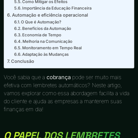
Como Mitigar os Efeitos
Importância da Educação Financeira
Automação e eficiência operacional
O Que é Automação?
Benefícios da Automação
Economia de Tempo
Melhoria na Comunicação
Monitoramento em Tempo Real
Adaptação às Mudanças
Conclusão
Você sabia que a
cobrança
pode ser muito mais
efetiva com lembretes automáticos? Neste artigo,
vamos explorar como essa abordagem facilita a vida
do cliente e ajuda as empresas a manterem suas
finanças em dia!
O PAPEL DOS LEMBRETES