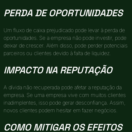
PERDA DE OPORTUNIDADES
Um fluxo de caixa prejudicado pode levar à perda de
oportunidades. Se a empresa não pode investir, pode
deixar de crescer. Além disso, pode perder potenciais
parceiros ou clientes devido à falta de liquidez.
IMPACTO NA REPUTAÇÃO
A dívida não recuperada pode afetar a reputação da
empresa. Se uma empresa vive com muitos clientes
inadimplentes, isso pode gerar desconfiança. Assim,
novos clientes podem hesitar em fazer negócios.
COMO MITIGAR OS EFEITOS