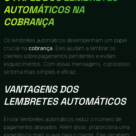
AUTOMÁTICOS NA
COBRANÇA
Os lembretes automáticos desempenham um papel
crucial na
cobrança
. Eles ajudam a lembrar os
clientes sobre pagamentos pendentes e evitam
esquecimentos. Com essas mensagens, o processo
se torna mais simples e eficaz.
VANTAGENS DOS
LEMBRETES AUTOMÁTICOS
Enviar lembretes automáticos reduz o número de
pagamentos atrasados. Além disso, proporciona uma
experiência mais suave para o cliente. Eles recebem