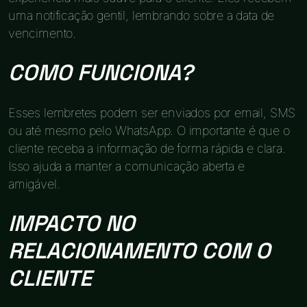
uma notificação gentil, lembrando sobre a data de
vencimento.
COMO FUNCIONA?
Esses lembretes podem ser enviados por email, SMS
ou até mesmo pelo WhatsApp. O importante é que o
cliente receba a informação de forma rápida e clara.
Isso ajuda a manter a comunicação aberta e
amigável.
IMPACTO NO
RELACIONAMENTO COM O
CLIENTE