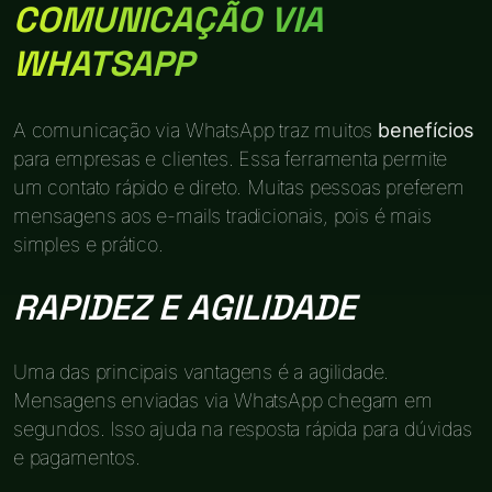
COMUNICAÇÃO VIA
WHATSAPP
A comunicação via WhatsApp traz muitos
benefícios
para empresas e clientes. Essa ferramenta permite
um contato rápido e direto. Muitas pessoas preferem
mensagens aos e-mails tradicionais, pois é mais
simples e prático.
RAPIDEZ E AGILIDADE
Uma das principais vantagens é a agilidade.
Mensagens enviadas via WhatsApp chegam em
segundos. Isso ajuda na resposta rápida para dúvidas
e pagamentos.