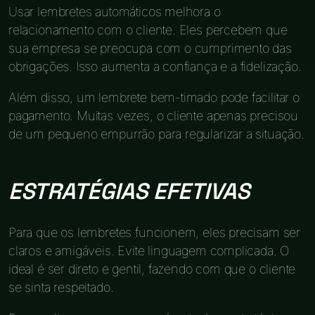
Usar lembretes automáticos melhora o
relacionamento com o cliente. Eles percebem que
sua empresa se preocupa com o cumprimento das
obrigações. Isso aumenta a confiança e a fidelização.
Além disso, um lembrete bem-timado pode facilitar o
pagamento. Muitas vezes, o cliente apenas precisou
de um pequeno empurrão para regularizar a situação.
ESTRATÉGIAS EFETIVAS
Para que os lembretes funcionem, eles precisam ser
claros e amigáveis. Evite linguagem complicada. O
ideal é ser direto e gentil, fazendo com que o cliente
se sinta respeitado.