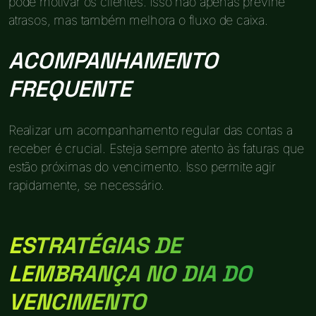
pode motivar os clientes. Isso não apenas previne
atrasos, mas também melhora o fluxo de caixa.
ACOMPANHAMENTO
FREQUENTE
Realizar um acompanhamento regular das contas a
receber é crucial. Esteja sempre atento às faturas que
estão próximas do vencimento. Isso permite agir
rapidamente, se necessário.
ESTRATÉGIAS DE
LEMBRANÇA NO DIA DO
VENCIMENTO